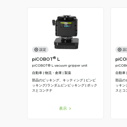
設定
設
®
piCOBOT
L
piC
piCOBOT® L vacuum gripper unit
piCOBO
自動車 | 物流・倉庫 | 製薬
自動車 
部品のピッキング、キッティング | ビンピ
部品の
ッキング/ランダムビンピッキング | ボック
ッキン
スとコンテナ
スとコ
表示