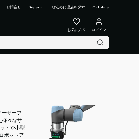
お問合せ
Support
地域の代理店を探す
Old shop
お気に入り
ログイン
ユーザーフ
た様々なサ
ットや小型
Rロボットア