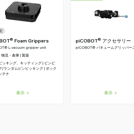
定
®
®
OBOT
Foam Grippers
piCOBOT
アクセサリー
T® L vacuum gripper unit
piCOBOT® バキュームグリッパー
ト
| 物流・倉庫 | 製薬
ピッキング、キッティング | ビンピ
グ/ランダムビンピッキング | ボック
ンテナ
表示
表示