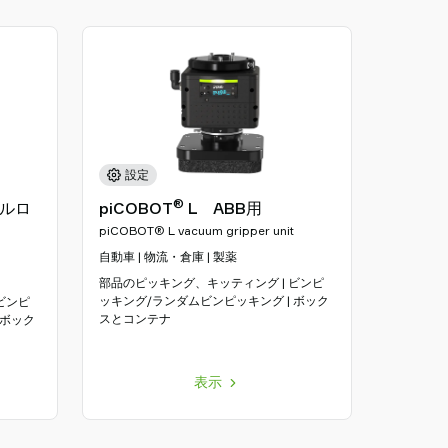
設定
®
ルロ
piCOBOT
L ABB用
piCOBOT® L vacuum gripper unit
自動車 | 物流・倉庫 | 製薬
部品のピッキング、キッティング | ビンピ
ッキング/ランダムビンピッキング | ボック
ビンピ
スとコンテナ
 ボック
表示