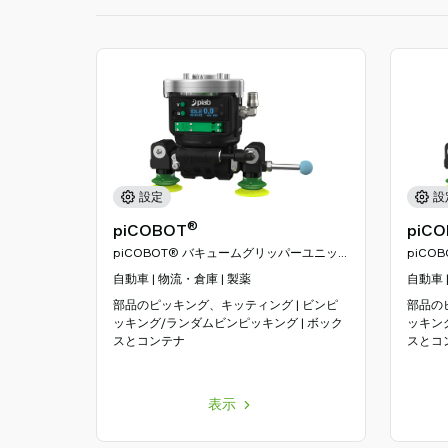
を
探
す
Old
shop
設定
設
®
piCOBOT
piC
piCOBOT® バキュームグリッパーユニッ
piCO
ト
ト
自動車 | 物流・倉庫 | 製薬
自動車 
部品のピッキング、キッティング | ビンピ
部品の
ッキング/ランダムビンピッキング | ボック
ッキン
スとコンテナ
スとコ
表示