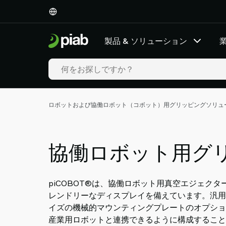
製
品
&
製品 & ソリューション
ソ
リ
ュ
ー
シ
ョ
ロボットおよび協働ロボット（コボット）用グリッピングソリュ
ン
業
界
協働ロボット用グ
私
た
ち
piCOBOT®は、協働ロボット用真空エジェク
の
レンドリーなディスプレイを備えています。汎用電
技
イズの機械的マウンティングプレートのオプショ
術
産業用ロボットと連携できるように構成することが可能
Resources