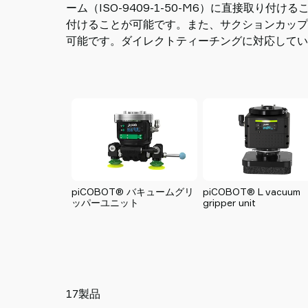
ーム（ISO-9409-1-50-M6）に直接取り
Piab
付けることが可能です。また、サクションカップ
に
可能です。ダイレクトティーチングに対応してい
つ
い
て
Piab
Group
お
問
合
せ
piCOBOT® バキュームグリ
piCOBOT® L vacuum
ッパーユニット
gripper unit
Support
地
域
の
代
理
17製品
店