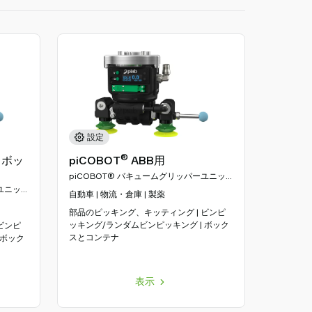
替
え
を
選
択
設定
®
ロボッ
piCOBOT
ABB用
piCOBOT® バキュームグリッパーユニッ
ト
ユニッ
自動車 | 物流・倉庫 | 製薬
部品のピッキング、キッティング | ビンピ
ッキング/ランダムビンピッキング | ボック
ビンピ
スとコンテナ
 ボック
表示