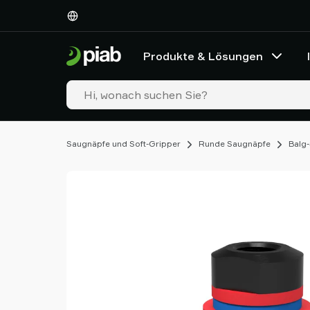
Produkte
&
Lösungen
Produkte & Lösungen
Industrien
Unsere
Technologien
Ressourcen
Über
Saugnäpfe und Soft-Gripper
Runde Saugnäpfe
Balg
Piab
Piab
Group
Kontakt
Support
Partner
Netzwerk
Old
shop