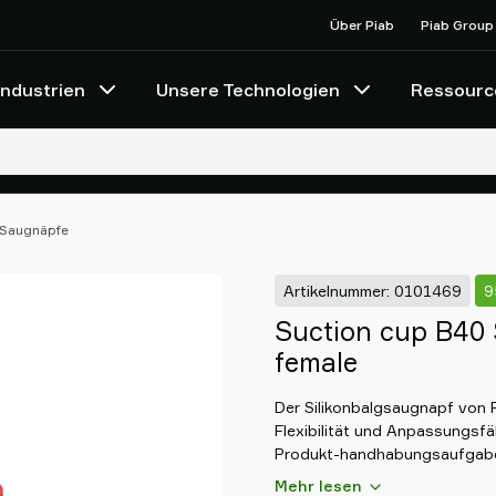
Über Piab
Piab Group
Industrien
Unsere Technologien
Ressourc
-Saugnäpfe
Artikelnummer: 0101469
9
Suction cup B40 S
female
Der Silikonbalgsaugnapf von P
Flexibilität und Anpassungsfä
Produkt-handhabungsaufgaben
Silikonkonstruktion gewährleis
Mehr lesen