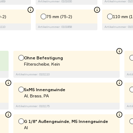
1469
Artikelnummer: 0101630
Artikelnummer: 010
-2)
75 mm (75-2)
110 mm (1
1110
Artikelnummer: 0101858
Artikelnummer: 010
Ohne Befestigung
Filterscheibe, Kein
Artikelnummer: 0101110
Arti
5xM5 Innengewinde
Al, Brass, PA
Artikelnummer: 0101175
Arti
G 1/8" Außengewinde, M5 Innengewinde
Al