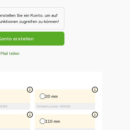
einen hervorragenden Ausgleich
eine effektive Handhabung von
 und chemikalienbeständig,
erstellen Sie ein Konto, um auf
ilikon zuverlässige, sichere und
Funktionen zugreifen zu können!
hsvollen
.
onto erstellen
Mail teilen
20 mm
0230S
Artikelnummer: 0101102
110 mm