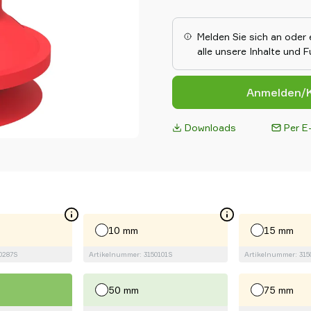
Faltenbalgdesign ermöglicht 
von Höhenunterschieden und 
unebenen Objekten. Langlebig
Melden Sie sich an oder 
bietet der Balgsaugnapf aus S
alle unsere Inhalte und 
effiziente Leistung in anspruc
Automatisierungsumgebungen
Anmelden/K
Downloads
Per E-
10 mm
15 mm
0287S
Artikelnummer: 3150101S
Artikelnummer: 315
50 mm
75 mm