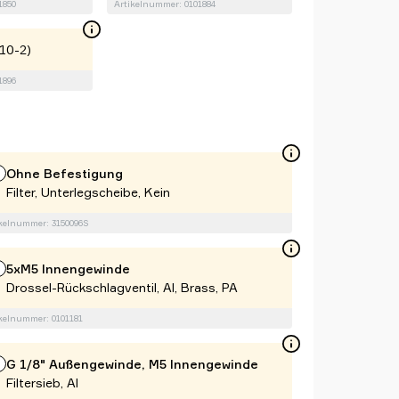
1850
Artikelnummer: 0101884
10-2)
1896
Ohne Befestigung
Filter, Unterlegscheibe, Kein
kelnummer: 3150096S
5xM5 Innengewinde
Drossel-Rückschlagventil, Al, Brass, PA
kelnummer: 0101181
G 1/8" Außengewinde, M5 Innengewinde
Filtersieb, Al