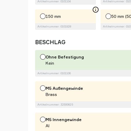
Artikelnummer: 0101104
Artikelnummer: 010
150 mm
50 mm (50
Artikelnummer: 0101928
Artikelnummer: 010
BESCHLAG
Ohne Befestigung
Kein
Artikelnummer: 0101106
M5 Außengewinde
Brass
Artikelnummer: 3250082S
M5 Innengewinde
Al