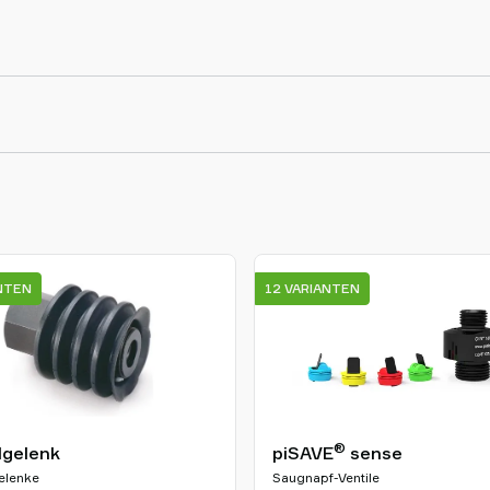
ANTEN
12 VARIANTEN
®
lgelenk
piSAVE
sense
elenke
Saugnapf-Ventile