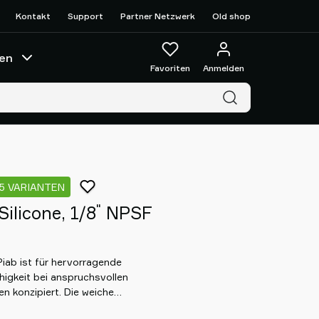
Kontakt
Support
Partner Netzwerk
Old shop
en
Favoriten
Anmelden
5 VARIANTEN
"
ilicone, 1/8
NPSF
iab ist für hervorragende
higkeit bei anspruchsvollen
 konzipiert. Die weiche
tet einen sanften Griff. Sein