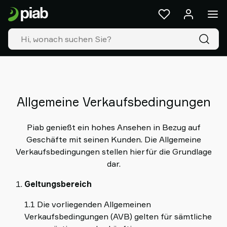
Produkte
&
Lösungen
Industrien
Unsere
Technologien
Ressourcen
Über
Allgemeine Verkaufsbedingungen
Piab
Piab
Piab genießt ein hohes Ansehen in Bezug auf
Group
Geschäfte mit seinen Kunden. Die Allgemeine
Kontakt
Verkaufsbedingungen stellen hierfür die Grundlage
Support
dar.
Partner
Netzwerk
Geltungsbereich
Old
1.1 Die vorliegenden Allgemeinen
shop
Verkaufsbedingungen (AVB) gelten für sämtliche