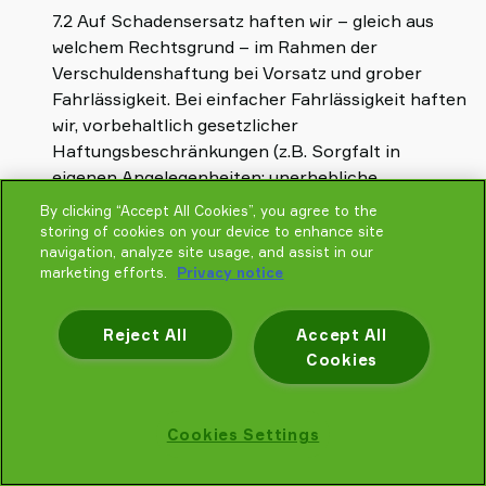
7.2 Auf Schadensersatz haften wir – gleich aus
welchem Rechtsgrund – im Rahmen der
Verschuldenshaftung bei Vorsatz und grober
Fahrlässigkeit. Bei einfacher Fahrlässigkeit haften
wir, vorbehaltlich gesetzlicher
Haftungsbeschränkungen (z.B. Sorgfalt in
eigenen Angelegenheiten; unerhebliche
Pflichtverletzung), nur a) für Schäden aus der
By clicking “Accept All Cookies”, you agree to the
Verletzung des Lebens, des Körpers oder der
storing of cookies on your device to enhance site
navigation, analyze site usage, and assist in our
Gesundheit, b) für Schäden aus der Verletzung
marketing efforts.
Privacy notice
einer wesentlichen Vertragspflicht (Verpflichtung,
deren Erfüllung die ordnungsgemäße
Durchführung des Vertrags überhaupt erst
Reject All
Accept All
ermöglicht und auf deren Einhaltung der
Cookies
Vertragspartner regelmäßig vertraut und
vertrauen darf); in diesem Fall ist unsere Haftung
Cookies Settings
jedoch auf den Ersatz des vorhersehbaren,
typischerweise eintretenden Schadens begrenzt.