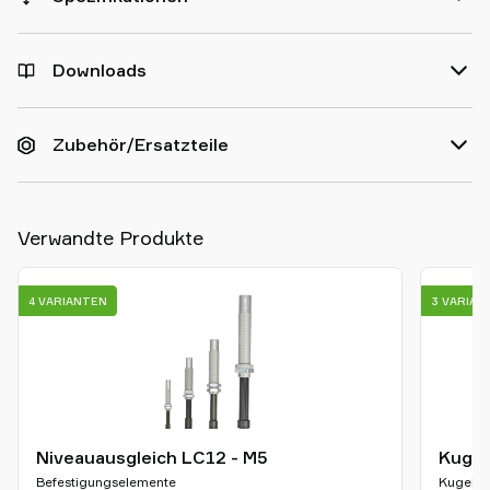
Downloads
Zubehör/Ersatzteile
Verwandte Produkte
4 VARIANTEN
3 VARIAN
Niveauausgleich LC12 - M5
Kugel
Befestigungselemente
Kugelge