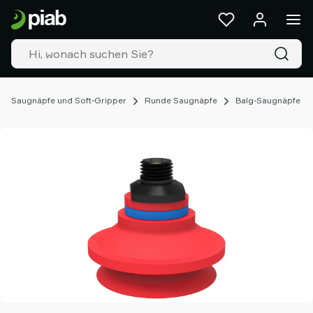
Produkte
&
Lösungen
Industrien
Unsere
Technologien
Saugnäpfe und Soft-Gripper
Runde Saugnäpfe
Balg-Saugnäpfe
Ressourcen
Über
Piab
Piab
Group
Kontakt
Support
Partner
Netzwerk
Old
shop