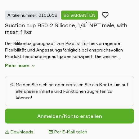
Artikelnummer: 0101658
95 VARIANTEN
"
Suction cup B50-2 Silicone, 1/4
NPT male, with
mesh filter
Der Silikonbalgsaugnapf von Piab ist für hervorragende
Flexibilität und Anpassungsfähigkeit bei anspruchsvollen
Produkt-handhabungsaufgaben konzipiert. Die weiche
Silikonkonstruktion gewährleistet einen sanften Griff. Sein
Mehr lesen
Faltenbalgdesign ermöglicht einen hervorragenden Ausgleich
von Höhenunterschieden und eine effektive Handhabung von
unebenen Objekten. Langlebig und chemikalienbeständig,
Melden Sie sich an oder erstellen Sie ein Konto, um auf
bietet der Balgsaugnapf aus Silikon zuverlässige, sichere und
alle unsere Inhalte und Funktionen zugreifen zu
effiziente Leistung in anspruchsvollen
können!
Automatisierungsumgebungen.
Anmelden/Konto erstellen
Downloads
Per E-Mail teilen