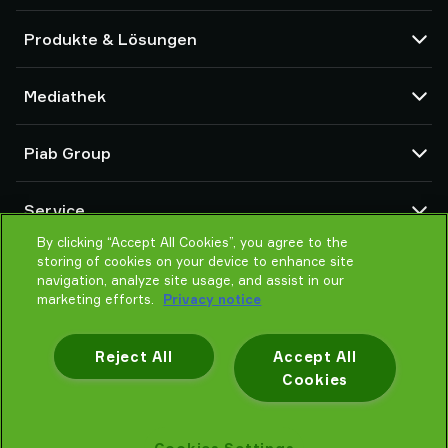
Produkte & Lösungen
Vakuumpumpen und Ejektoren
Mediathek
Saugnäpfe und Soft-Gripper
Komponenten des Robot End Of Arm Tooling (EOAT)
CAD Center
Piab Group
Roboter- und Cobot-Greiflösungen
Produktkonfigurator
System- und Lösungszubehör
Allgemeine Verkaufsbedingungen
Über Piab
Vakuumförderer für Pulver und Schüttgut
Service
Datenschutzrichtlinie
Globale Organisation
Verhaltenskodex
By clicking “Accept All Cookies”, you agree to the
Kontakt
storing of cookies on your device to enhance site
Neuheiten
Partner Netzwerk
navigation, analyze site usage, and assist in our
Karrieren
Auswahlhilfe
marketing efforts.
Privacy notice
Schulung / Online Training
Reject All
Accept All
Cookies
Datenschutzhinweis