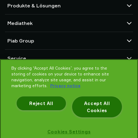
Produkte & Lösungen
Vakuumpumpen und Ejektoren
Mediathek
Saugnäpfe und Soft-Gripper
Komponenten des Robot End Of Arm Tooling (EOAT)
CAD Center
Piab Group
Roboter- und Cobot-Greiflösungen
Produktkonfigurator
System- und Lösungszubehör
Allgemeine Verkaufsbedingungen
Über Piab
Vakuumförderer für Pulver und Schüttgut
Service
Datenschutzrichtlinie
Globale Organisation
Verhaltenskodex
By clicking “Accept All Cookies”, you agree to the
Kontakt
storing of cookies on your device to enhance site
Neuheiten
Partner Netzwerk
navigation, analyze site usage, and assist in our
Karrieren
Auswahlhilfe
marketing efforts.
Privacy notice
Schulung / Online Training
Reject All
Accept All
Cookies
Datenschutzhinweis
Cookies Settings