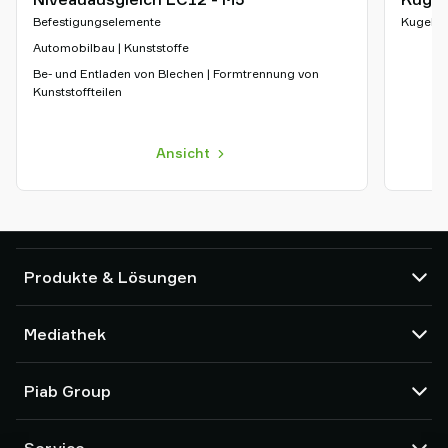
Befestigungselemente
Kugelge
Automobilbau | Kunststoffe
Be- und Entladen von Blechen | Formtrennung von
Kunststoffteilen
Ansicht
Produkte & Lösungen
Vakuumpumpen und Ejektoren
Mediathek
Saugnäpfe und Soft-Gripper
Komponenten des Robot End Of Arm Tooling (EOAT)
CAD Center
Piab Group
Roboter- und Cobot-Greiflösungen
Produktkonfigurator
System- und Lösungszubehör
Allgemeine Verkaufsbedingungen
Über Piab
Vakuumförderer für Pulver und Schüttgut