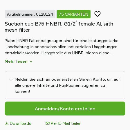
Artikelnummer: 0128124
75 VARIANTEN
"
Suction cup B75 HNBR, G1/2
female Al, with
mesh filter
Piabs HNBR Faltenbalgsauger sind für eine leistungsstarke
Handhabung in anspruchsvollen industriellen Umgebungen
entwickelt worden. Hergestellt aus HNBR, bieten diese
Saugnäpfe eine hervorragende Beständigkeit gegen Hitze, Öl
Mehr lesen
und Chemikalien. Das flexible Balgdesign ermöglicht eine
hervorragende Anpassungsfähigkeit an unebene Oberflächen
und gleicht Höhenunterschiede aus, um einen sicheren und
Melden Sie sich an oder erstellen Sie ein Konto, um auf
zuverlässigen Halt zu gewährleisten. Die HNBR-Balgsaugnäpfe
alle unsere Inhalte und Funktionen zugreifen zu
sind ideal für den Einsatz in der Automobilindustrie und bei
können!
schweren Anwendungen und bieten eine dauerhafte,
gleichbleibende Leistung in anspruchsvollen Umgebungen.
Anmelden/Konto erstellen
Downloads
Per E-Mail teilen