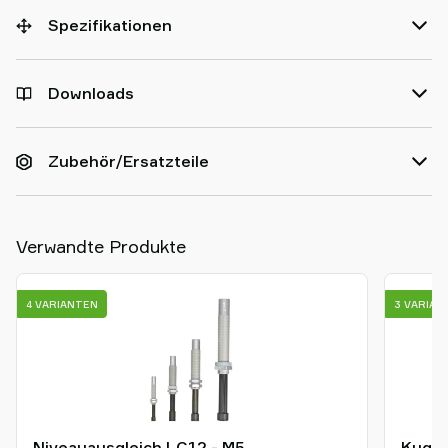
Spezifikationen
Downloads
Zubehör/Ersatzteile
Verwandte Produkte
4 VARIANTEN
3 VARIAN
Niveauausgleich LC12 - M5
Kugel