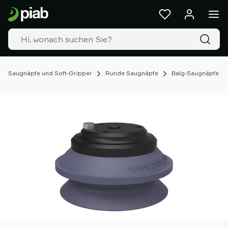
Produkte
&
Lösungen
Industrien
Unsere
Technologien
Saugnäpfe und Soft-Gripper
Runde Saugnäpfe
Balg-Saugnäpfe
Ressourcen
Über
Piab
Piab
Group
Kontakt
Support
Partner
Netzwerk
Old
shop