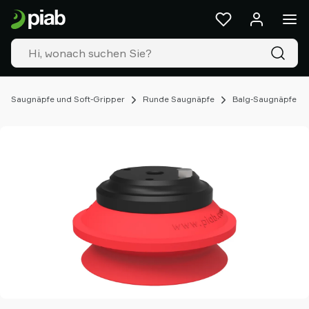
Produkte
&
Lösungen
Industrien
Unsere
Technologien
Saugnäpfe und Soft-Gripper
Runde Saugnäpfe
Balg-Saugnäpfe
Ressourcen
Über
Piab
Piab
Group
Kontakt
Support
Partner
Netzwerk
Old
shop