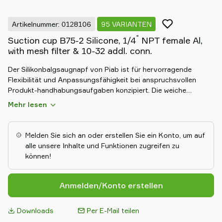
Artikelnummer: 0128106
95 VARIANTEN
"
Suction cup B75-2 Silicone, 1/4
NPT female Al,
with mesh filter & 10-32 addl. conn.
Der Silikonbalgsaugnapf von Piab ist für hervorragende
Flexibilität und Anpassungsfähigkeit bei anspruchsvollen
Produkt-handhabungsaufgaben konzipiert. Die weiche
Silikonkonstruktion gewährleistet einen sanften Griff. Sein
Mehr lesen
Faltenbalgdesign ermöglicht einen hervorragenden Ausgleich
von Höhenunterschieden und eine effektive Handhabung von
unebenen Objekten. Langlebig und chemikalienbeständig,
Melden Sie sich an oder erstellen Sie ein Konto, um auf
bietet der Balgsaugnapf aus Silikon zuverlässige, sichere und
alle unsere Inhalte und Funktionen zugreifen zu
effiziente Leistung in anspruchsvollen
können!
Automatisierungsumgebungen.
Anmelden/Konto erstellen
Downloads
Per E-Mail teilen