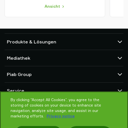
Ansicht
Produkte & Lösungen
Vakuumpumpen und Ejektoren
Mediathek
Saugnäpfe und Soft-Gripper
Komponenten des Robot End Of Arm Tooling (EOAT)
CAD Center
Piab Group
Roboter- und Cobot-Greiflösungen
Produktkonfigurator
System- und Lösungszubehör
Allgemeine Verkaufsbedingungen
Über Piab
Vakuumförderer für Pulver und Schüttgut
Service
Datenschutzrichtlinie
Globale Organisation
Verhaltenskodex
By clicking “Accept All Cookies”, you agree to the
Kontakt
storing of cookies on your device to enhance site
Neuheiten
Partner Netzwerk
navigation, analyze site usage, and assist in our
Karrieren
Auswahlhilfe
marketing efforts.
Privacy notice
Schulung / Online Training