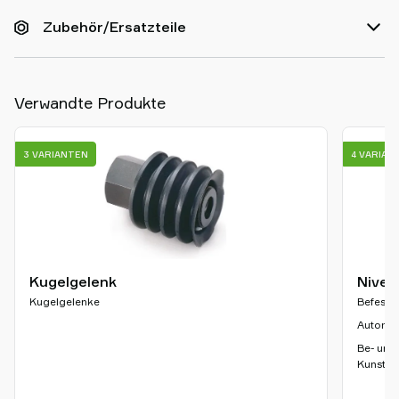
Zubehör/Ersatzteile
Verwandte Produkte
3 VARIANTEN
4 VARIAN
Kugelgelenk
Nivea
Kugelgelenke
Befesti
Automob
Be- und
Kunststo