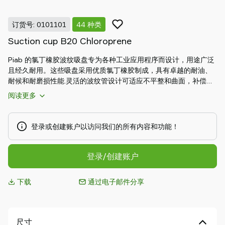
Piab
Piab
订货号: 0101101
44 种类
Group
Suction cup B20 Chloroprene
联
系
Piab 的氯丁橡胶波纹吸盘专为各种工业应用程序而设计，用途广泛
我
且经久耐用。这些吸盘采用优质氯丁橡胶制成，具有卓越的耐油、
们
耐候和耐磨损性能.灵活的波纹管设计可适应不平整和曲面，补偿高
支
度差，确保安全抓取。它们适用于汽车、包装和一般制造业，即使
阅读更多
持
在严苛环境下也能提供稳定持久的性能。
寻
找
登录或创建账户以访问我们的所有内容和功能！
合
作
登录/创建账户
伙
伴
下载
通过电子邮件分享
Old
shop
尺寸