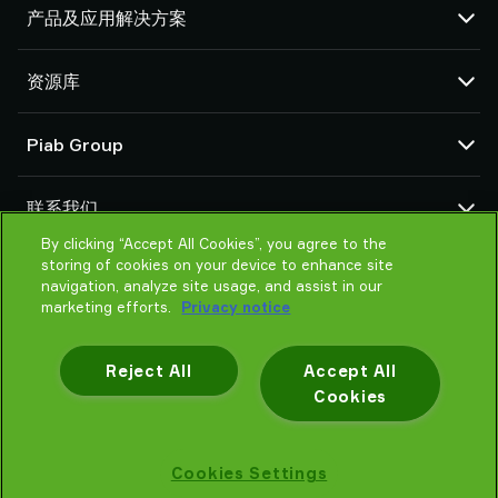
产品及应用解决方案
真空泵和真空发生器
资源库
吸盘和软爪
机器人臂端工具 (EOAT) 部件
CAD 中心
Piab Group
机器人和 Cobot 抓取解决方案
产品在线配置
系统和解决方案配件
货物销售通用条款
关于我们
粉末和大颗粒物品真空输送机
联系我们
隐私声明
组织结构
行为准则
By clicking “Accept All Cookies”, you agree to the
联系我们
storing of cookies on your device to enhance site
Piab 新闻
找寻Piab 伙伴
navigation, analyze site usage, and assist in our
常见问题
marketing efforts.
Privacy notice
请帮我选择
培训
Reject All
Accept All
Cookies
隐私声明
Cookies Settings
Piab AB © 2026