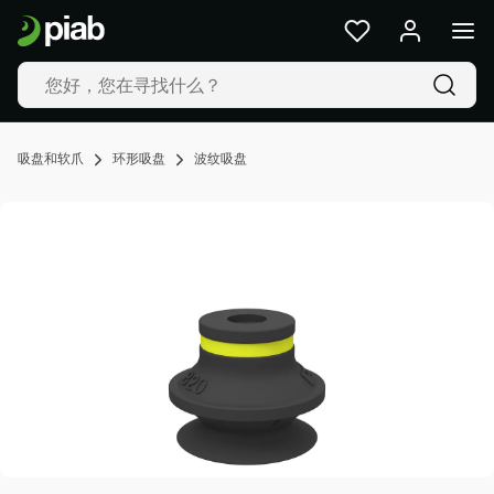
产
品
及
解
决
方
吸盘和软爪
环形吸盘
波纹吸盘
案
行
业
我
们
的
技
术
资
源
关
于