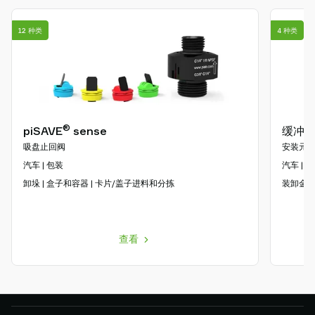
12 种类
4 种类
®
piSAVE
sense
缓冲杆 
吸盘止回阀
安装元
汽车 | 包装
汽车 | 
卸垛 | 盒子和容器 | 卡片/盖子进料和分拣
装卸金属
查看