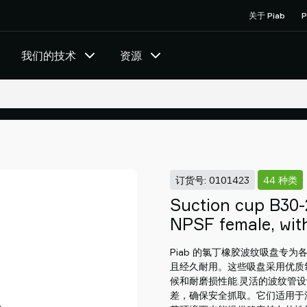
关于 Piab
P
我们的技术
资源
订货号: 0101423
44 种类
Suction cup B30-
NPSF female, with
Piab 的氯丁橡胶波纹吸盘专
且经久耐用。这些吸盘采用优质
候和耐磨损性能.灵活的波纹管
差，确保安全抓取。它们适用于