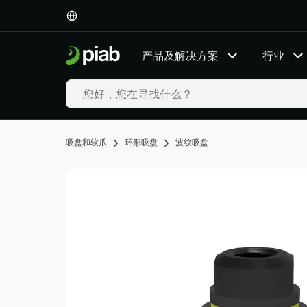
产
品
及
产品及解决方案
行业
解
决
方
案
行
业
吸盘和软爪
环形吸盘
波纹吸盘
我
们
的
技
术
资
源
关
于