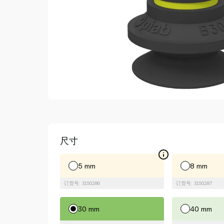
Piab
Piab
Group
联
系
我
们
支
持
寻
找
合
尺寸
作
伙
5 mm
8 mm
伴
订货号: 3150286
订货号: 3150287
Old
shop
30 mm
40 mm