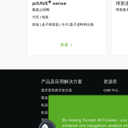
®
piSAVE
sense
球形
吸盘止回阀
球形接
汽车 | 包装
卸垛 | 盒子和容器 | 卡片/盖子进料和分拣
查看
产品及应用解决方案
资源库
真空泵和真空发生器
CAD 中心
吸盘和软爪
产品在线配置
机器人臂端工具 (EOAT) 部件
货物销售通用条
机器人和 Cobot 抓取解决方案
隐私声明
By clicking “Accept All Cookies”, yo
系统和解决方案配件
enhance site navigation, analyze si
粉末和大颗粒物品真空输送机