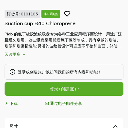
Piab
Piab
订货号: 0101105
44 种类
Group
Suction cup B40 Chloroprene
联
系
Piab 的氯丁橡胶波纹吸盘专为各种工业应用程序而设计，用途广泛
我
且经久耐用。这些吸盘采用优质氯丁橡胶制成，具有卓越的耐油、
们
耐候和耐磨损性能.灵活的波纹管设计可适应不平整和曲面，补偿高
支
度差，确保安全抓取。它们适用于汽车、包装和一般制造业，即使
阅读更多
持
在严苛环境下也能提供稳定持久的性能。
寻
找
登录或创建账户以访问我们的所有内容和功能！
合
作
登录/创建账户
伙
伴
下载
通过电子邮件分享
Old
shop
尺寸