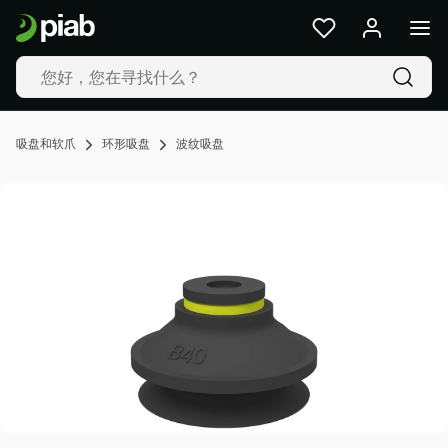
产
品
及
解
决
方
吸盘和软爪
环形吸盘
波纹吸盘
案
行
业
我
们
的
技
术
资
源
关
于