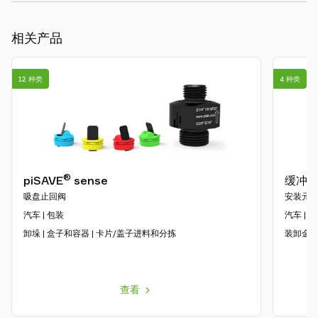
相关产品
12 种类
4 种类
®
piSAVE
sense
缓冲杆 
吸盘止回阀
安装元
汽车 | 包装
汽车 | 
卸垛 | 盒子和容器 | 卡片/盖子进料和分拣
装卸金属
查看