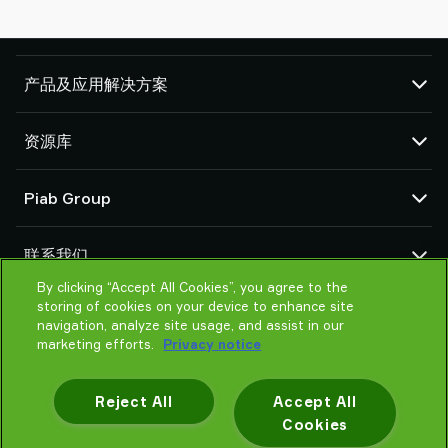
产品及应用解决方案
真空泵和真空发生器
资源库
吸盘和软爪
机器人臂端工具 (EOAT) 部件
CAD 中心
Piab Group
机器人和 Cobot 抓取解决方案
产品在线配置
系统和解决方案配件
货物销售通用条款
关于我们
粉末和大颗粒物品真空输送机
联系我们
隐私声明
组织结构
行为准则
By clicking “Accept All Cookies”, you agree to the
联系我们
storing of cookies on your device to enhance site
Piab 新闻
找寻Piab 伙伴
navigation, analyze site usage, and assist in our
常见问题
marketing efforts.
Privacy notice
请帮我选择
培训
Reject All
Accept All
Cookies