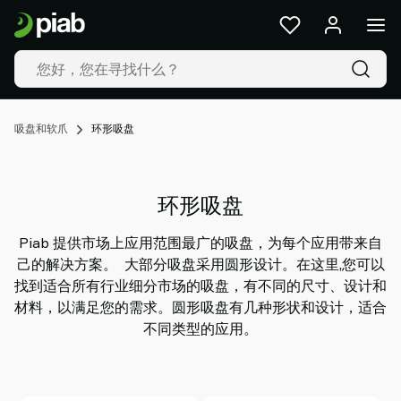
产
品
及
解
决
方
吸盘和软爪
环形吸盘
案
行
业
环形吸盘
我
们
Piab 提供市场上应用范围最广的吸盘，为每个应用带来自
的
己的解决方案。 大部分吸盘采用圆形设计。在这里,您可以
技
找到适合所有行业细分市场的吸盘，有不同的尺寸、设计和
术
材料，以满足您的需求。圆形吸盘有几种形状和设计，适合
资
不同类型的应用。
源
关
于