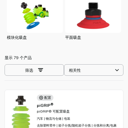
Piab
Piab
Group
联
系
我
模块化吸盘
平面吸盘
平
们
支
显示 79 个产品
持
寻
选
筛选
找
择
合
排
作
序
伙
方
配置
伴
式
®
piGRIP
Old
piGRIP® 可配置吸盘
shop
汽车 | 物流与仓储 | 包装
去除塑料零件 | 箱子分拣/随机箱子分拣 | 分拣和分离/包裹