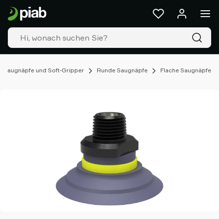
Produkte
&
Lösungen
Industrien
Unsere
Technologien
Saugnäpfe und Soft-Gripper
Runde Saugnäpfe
Flache Saugnäpfe
Ressourcen
Über
Piab
Piab
Group
Kontakt
Support
Partner
Netzwerk
Old
shop