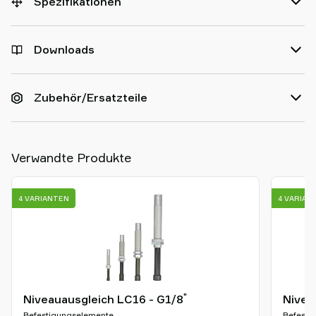
Spezifikationen
Downloads
Zubehör/Ersatzteile
Verwandte Produkte
4 VARIANTEN
4 VARIAN
"
Niveauausgleich LC16 - G1/8
Nivea
Befestigungselemente
Befesti