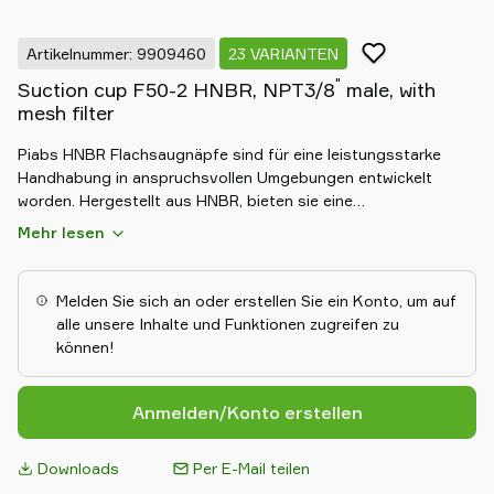
Artikelnummer: 9909460
23 VARIANTEN
"
Suction cup F50-2 HNBR, NPT3/8
male, with
mesh filter
Piabs HNBR Flachsaugnäpfe sind für eine leistungsstarke
Handhabung in anspruchsvollen Umgebungen entwickelt
worden. Hergestellt aus HNBR, bieten sie eine
markierungsfreie Handhabung und eine hervorragende
Mehr lesen
Beständigkeit gegen Hitze, Öl und Chemikalien. Das flache
Konstruktion gewährleistet ein sicheres und stabiles Greifen,
was sie perfekt für Automobil- und
Melden Sie sich an oder erstellen Sie ein Konto, um auf
Schwerindustrieanwendungen macht.
alle unsere Inhalte und Funktionen zugreifen zu
können!
Anmelden/Konto erstellen
Downloads
Per E-Mail teilen