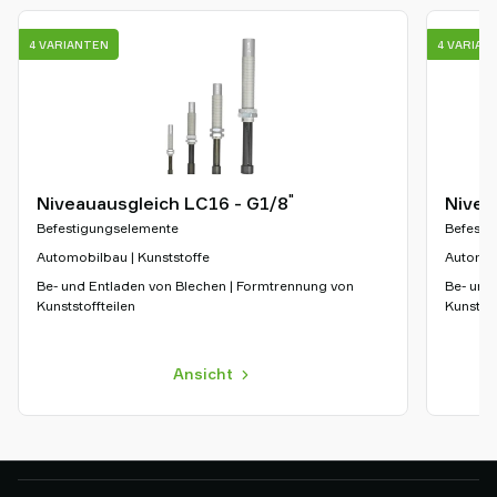
4 VARIANTEN
4 VARIAN
"
Niveauausgleich LC16 - G1/8
Nivea
Befestigungselemente
Befesti
Automobilbau | Kunststoffe
Automob
Be- und Entladen von Blechen | Formtrennung von
Be- und
Kunststoffteilen
Kunststo
Ansicht