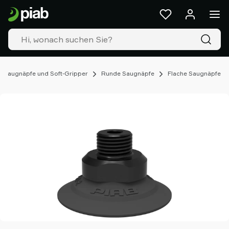
Produkte
&
Lösungen
Industrien
Unsere
Technologien
Saugnäpfe und Soft-Gripper
Runde Saugnäpfe
Flache Saugnäpfe
Ressourcen
Über
Piab
Piab
Group
Kontakt
Support
Partner
Netzwerk
Old
shop