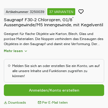
Artikelnummer: 3250039
37 VARIANTEN
"
Saugnapf F30-2 Chloropren, G1/8
Aussengewinde/M5 Innengewinde, mit Kegelventil
Geeignet für flache Objekte wie Karton, Blech, Glas und
poröse Materialien. Die Noppen verhindern das Einsaugen des
Objektes in den Saugnapf und damit eine Verformung. Der
Saugnapf hat eine gute Stabilität und sehr wenig
Mehr lesen
Bewegungspiel. Auch geeignet, wenn die Hubkraft parallel zur
Oberfläche gerichtet ist, da die Noppen die Reibung erhöhen.
Melden Sie sich an oder erstellen Sie ein Konto, um auf
alle unsere Inhalte und Funktionen zugreifen zu
können!
Anmelden/Konto erstellen
Downloads
Per E-Mail teilen