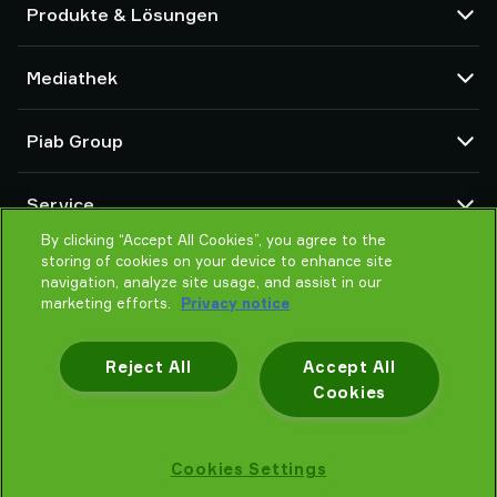
Produkte & Lösungen
Vakuumpumpen und Ejektoren
Mediathek
Saugnäpfe und Soft-Gripper
Komponenten des Robot End Of Arm Tooling (EOAT)
CAD Center
Piab Group
Roboter- und Cobot-Greiflösungen
Produktkonfigurator
System- und Lösungszubehör
Allgemeine Verkaufsbedingungen
Über Piab
Vakuumförderer für Pulver und Schüttgut
Service
Datenschutzrichtlinie
Globale Organisation
Verhaltenskodex
By clicking “Accept All Cookies”, you agree to the
Kontakt
storing of cookies on your device to enhance site
Neuheiten
Partner Netzwerk
navigation, analyze site usage, and assist in our
Karrieren
Auswahlhilfe
marketing efforts.
Privacy notice
Schulung / Online Training
Reject All
Accept All
Cookies
Datenschutzhinweis
Cookies Settings
Piab AB © 2026