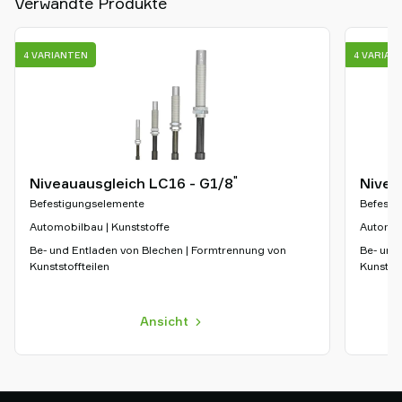
Verwandte Produkte
4 VARIANTEN
4 VARIAN
"
Niveauausgleich LC16 - G1/8
Nivea
Befestigungselemente
Befesti
Automobilbau | Kunststoffe
Automob
Be- und Entladen von Blechen | Formtrennung von
Be- und
Kunststoffteilen
Kunststo
Ansicht