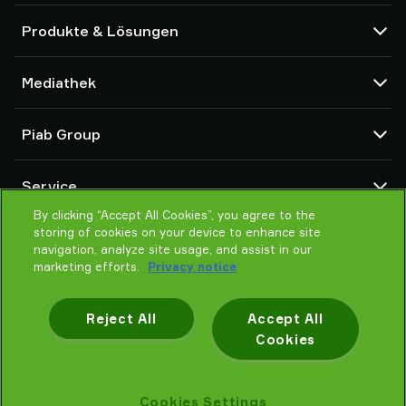
Produkte & Lösungen
Vakuumpumpen und Ejektoren
Mediathek
Saugnäpfe und Soft-Gripper
Komponenten des Robot End Of Arm Tooling (EOAT)
CAD Center
Piab Group
Roboter- und Cobot-Greiflösungen
Produktkonfigurator
System- und Lösungszubehör
Allgemeine Verkaufsbedingungen
Über Piab
Vakuumförderer für Pulver und Schüttgut
Service
Datenschutzrichtlinie
Globale Organisation
Verhaltenskodex
By clicking “Accept All Cookies”, you agree to the
Kontakt
storing of cookies on your device to enhance site
Neuheiten
Partner Netzwerk
navigation, analyze site usage, and assist in our
Karrieren
Auswahlhilfe
marketing efforts.
Privacy notice
Schulung / Online Training
Reject All
Accept All
Cookies
Datenschutzhinweis
Cookies Settings