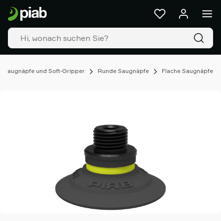
Produkte
&
Lösungen
Industrien
Unsere
Technologien
Saugnäpfe und Soft-Gripper
Runde Saugnäpfe
Flache Saugnäpfe
Ressourcen
Über
Piab
Piab
Group
Kontakt
Support
Partner
Netzwerk
Old
shop