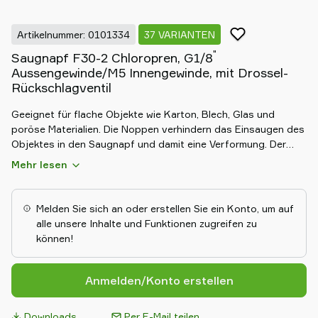
Artikelnummer: 0101334
37 VARIANTEN
"
Saugnapf F30-2 Chloropren, G1/8
Aussengewinde/M5 Innengewinde, mit Drossel-
Rückschlagventil
Geeignet für flache Objekte wie Karton, Blech, Glas und
poröse Materialien. Die Noppen verhindern das Einsaugen des
Objektes in den Saugnapf und damit eine Verformung. Der
Saugnapf hat eine gute Stabilität und sehr wenig
Mehr lesen
Bewegungspiel. Auch geeignet, wenn die Hubkraft parallel zur
Oberfläche gerichtet ist, da die Noppen die Reibung erhöhen.
Melden Sie sich an oder erstellen Sie ein Konto, um auf
alle unsere Inhalte und Funktionen zugreifen zu
können!
Anmelden/Konto erstellen
Downloads
Per E-Mail teilen