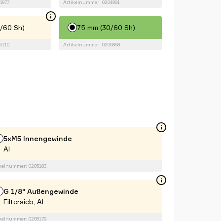
4977
Artikelnummer: 0204991
/60 Sh)
75 mm (30/60 Sh)
5110
Artikelnummer: 0205868
5xM5 Innengewinde
Al
kelnummer: 0205183
G 1/8" Außengewinde
Filtersieb, Al
kelnummer: 0205179