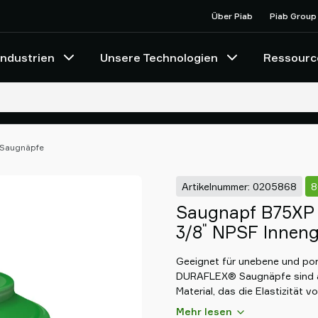
Über Piab
Piab Group
Industrien
Unsere Technologien
Ressourc
-Saugnäpfe
Artikelnummer: 0205868
8
Saugnapf B75XP 
"
3/8
NPSF Inneng
Geeignet für unebene und por
DURAFLEX® Saugnäpfe sind au
Material, das die Elastizität 
Polyurethan vereint. Das Mater
Mehr lesen