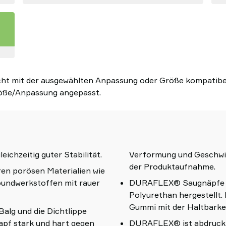
ht mit der ausgewählten Anpassung oder Größe kompatibel.
öße/Anpassung angepasst.
eichzeitig guter Stabilität.
Verformung und Geschwind
der Produktaufnahme.
en porösen Materialien wie
bundwerkstoffen mit rauer
DURAFLEX® Saugnäpfe sin
Polyurethan hergestellt. 
Gummi mit der Haltbarkei
Balg und die Dichtlippe
apf stark und hart gegen
DURAFLEX® ist abdruckf