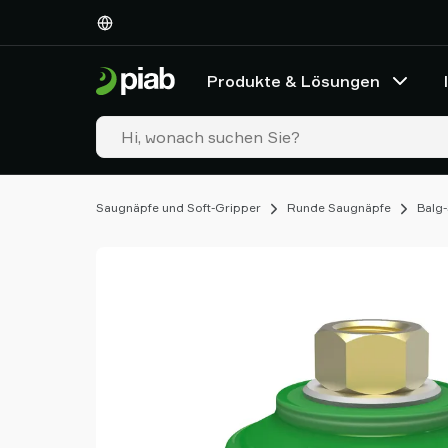
Produkte
&
Lösungen
Produkte & Lösungen
Industrien
Unsere
Technologien
Ressourcen
Über
Saugnäpfe und Soft-Gripper
Runde Saugnäpfe
Balg
Piab
Piab
Group
Kontakt
Support
Partner
Netzwerk
Old
shop