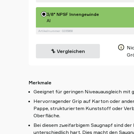
3/8" NPSF Innengewinde
Al
Artikelnummer: 0205868
Nic
Vergleichen
Gr
Merkmale
Geeignet für geringen Niveauausgleich mit gl
Hervorragender Grip auf Karton oder ander
Pappe, strukturiertem Kunststoff oder Ver
Oberfläche.
Bei diesem zweifarbigem Saugnapf sind der 
unterschiedlich hart. Dies macht den Saugn