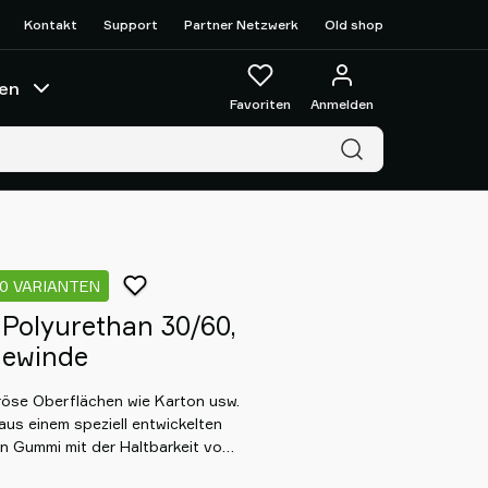
Kontakt
Support
Partner Netzwerk
Old shop
en
Favoriten
Anmelden
0 VARIANTEN
Polyurethan 30/60,
ewinde
öse Oberflächen wie Karton usw.
s einem speziell entwickelten
von Gummi mit der Haltbarkeit von
ial hinterlässt keine Abdrücke.