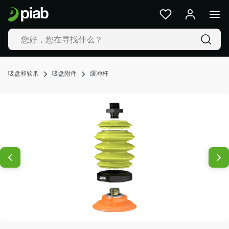
产
品
及
解
决
方
吸盘和软爪
吸盘附件
缓冲杆
案
行
业
我
们
的
技
术
资
源
关
于