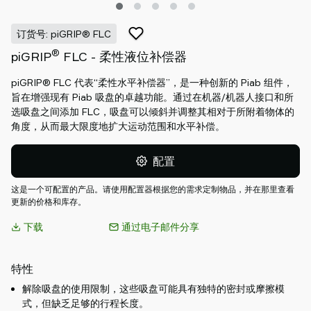
Piab
Piab
订货号: piGRIP® FLC
Group
®
piGRIP
FLC - 柔性液位补偿器
联
系
piGRIP® FLC 代表“柔性水平补偿器”，是一种创新的 Piab 组件，
我
旨在增强现有 Piab 吸盘的卓越功能。通过在机器/机器人接口和所
们
选吸盘之间添加 FLC，吸盘可以倾斜并调整其相对于所附着物体的
支
角度，从而最大限度地扩大运动范围和水平补偿。
持
寻
配置
找
这是一个可配置的产品。请使用配置器根据您的需求定制物品，并在那里查看
合
更新的价格和库存。
作
伙
下载
通过电子邮件分享
伴
Old
特性
shop
解除吸盘的使用限制，这些吸盘可能具有独特的密封或摩擦模
式，但缺乏足够的行程长度。