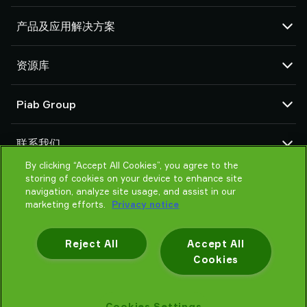
产品及应用解决方案
真空泵和真空发生器
资源库
吸盘和软爪
机器人臂端工具 (EOAT) 部件
CAD 中心
Piab Group
机器人和 Cobot 抓取解决方案
产品在线配置
系统和解决方案配件
货物销售通用条款
关于我们
粉末和大颗粒物品真空输送机
联系我们
隐私声明
组织结构
行为准则
By clicking “Accept All Cookies”, you agree to the
联系我们
storing of cookies on your device to enhance site
Piab 新闻
找寻Piab 伙伴
navigation, analyze site usage, and assist in our
常见问题
marketing efforts.
Privacy notice
请帮我选择
培训
Reject All
Accept All
Cookies
隐私声明
Cookies Settings