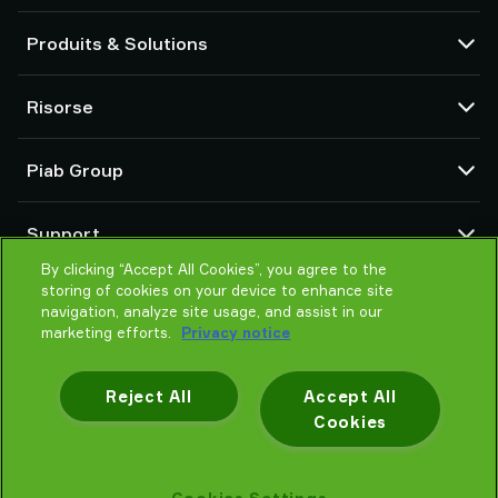
Produits & Solutions
Pompes et éjecteurs à vide
Risorse
Ventouses et préhenseurs souples
Composants de main de préhension robotisée (EOAT)
CAD centre
Piab Group
Solutions de préhension pour robots et cobots
Configuratori di prodotto
Accessoires de systèmes et de solutions
Condizioni generali di vendita
Qui sommes-nous
Transporteur pneumatique pour poudre et vrac
Support
Déclaration de confidentialité
Une organisation mondiale
Code de conduite
By clicking “Accept All Cookies”, you agree to the
Contactez-nous
storing of cookies on your device to enhance site
Actualités
Trouver un fournisseur
navigation, analyze site usage, and assist in our
Aidez-moi à choisir
marketing efforts.
Privacy notice
Formation
Reject All
Accept All
Cookies
Déclaration de confidentialité