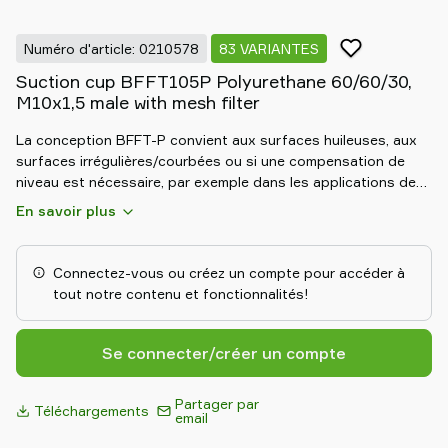
partenaire
Old
Numéro d'article: 0210578
83 VARIANTES
shop
Suction cup BFFT105P Polyurethane 60/60/30,
M10x1,5 male with mesh filter
La conception BFFT-P convient aux surfaces huileuses, aux
surfaces irrégulières/courbées ou si une compensation de
niveau est nécessaire, par exemple dans les applications de
désempilage Le support interne plat assure la stabilité lors
En savoir plus
des mouvements, quelle que soit l’orientation. Ventouses de
friction spécialement conçues pour les surfaces huileuses
comme les tôles utilisées sur les lignes d'emboutissage. Grâce
Connectez-vous ou créez un compte pour accéder à
à leur forte adhérence aux surfaces huileuses, les ventouses
tout notre contenu et fonctionnalités!
peuvent supporter des forces de cisaillement élevées,
généralement 3 à 5 fois supérieures à celles des ventouses
conventionnelles correspondantes.
Se connecter/créer un compte
Partager par
Téléchargements
email