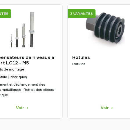
ANTES
3 VARIANTES
ensateurs de niveaux à
Rotules
rt LC12 - M5
Rotules
ts de montage
ile | Plastiques
ment et déchargement des
 métalliques | Retrait des pièces
tique
Voir
Voir