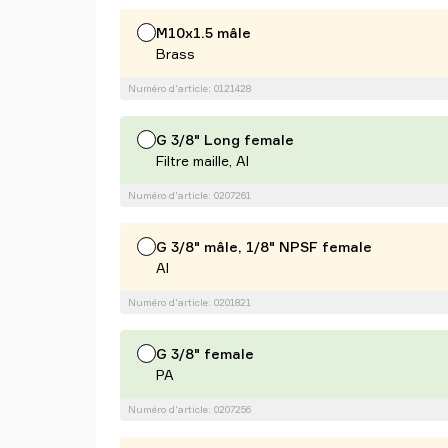
M10x1.5 mâle
Brass
Numéro d'article: 0121428
G 3/8" Long female
Filtre maille, Al
Numéro d'article: 0207261
G 3/8" mâle, 1/8" NPSF female
Al
Numéro d'article: 0201821
G 3/8" female
PA
Numéro d'article: 0207256