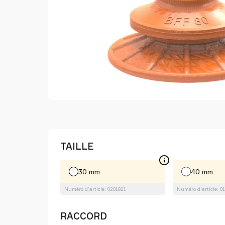
partenaire
Old
shop
TAILLE
30 mm
40 mm
Numéro d'article: 0201821
Numéro d'article: 0
RACCORD