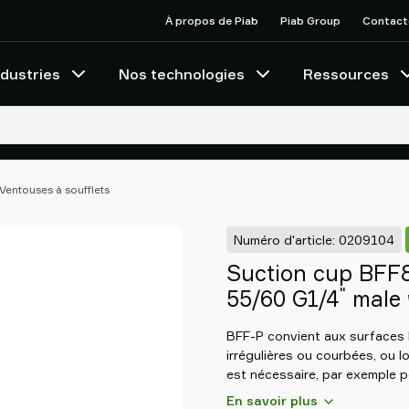
À propos de Piab
Piab Group
Contact
ndustries
Nos technologies
Ressources
Ventouses à soufflets
Numéro d'article: 0209104
Suction cup BFF
"
55/60 G1/4
male w
BFF-P convient aux surfaces 
irrégulières ou courbées, ou 
est nécessaire, par exemple p
désempilage. Le support intern
En savoir plus