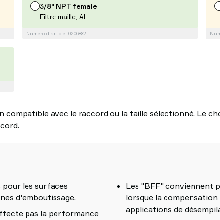
3/8" NPT female
Filtre maille, Al
Numéro d'article: 0206882
Numé
 compatible avec le raccord ou la taille sélectionné. Le choi
cord.
 pour les surfaces
Les "BFF" conviennent po
ignes d'emboutissage.
lorsque la compensation 
applications de désempil
’affecte pas la performance