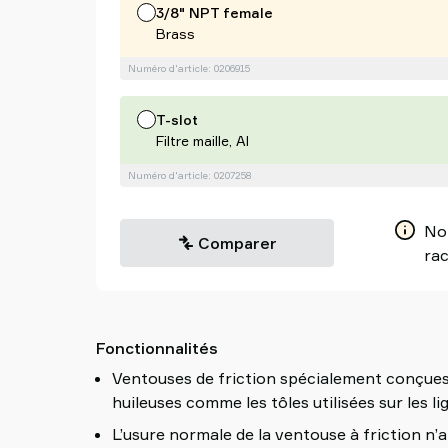
3/8" NPT female
Brass
Numéro d'article: 0206915
T-slot
Filtre maille, Al
Numéro d'article: 0207258
Non
Comparer
rac
Fonctionnalités
Ventouses de friction spécialement conçues
huileuses comme les tôles utilisées sur les l
L’usure normale de la ventouse à friction n