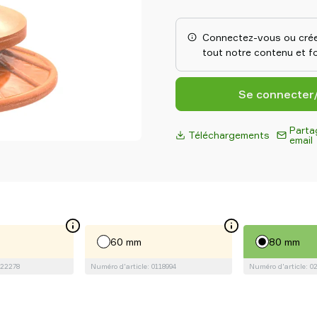
des mouvements, quelle que so
friction sont spécialement co
huileuses, telles que les tôles
Connectez-vous ou crée
d'emboutissage. Grâce à leur 
tout notre contenu et fo
huileuses, ces ventouses peu
cisaillement élevées, générale
celles des ventouses conventi
Se connecter
Parta
Téléchargements
email
60 mm
80 mm
122278
Numéro d'article: 0118994
Numéro d'article: 0