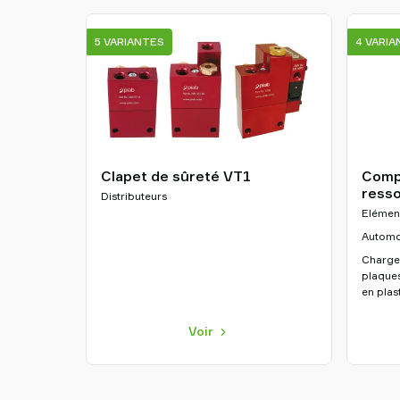
5 VARIANTES
4 VARI
Clapet de sûreté VT1
Comp
resso
Distributeurs
Elémen
Automob
Charge
plaques
en plas
Voir