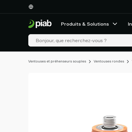
Produits
&
Solutions
Produits & Solutions
I
Industries
Nos
technologies
Ressources
À
Ventouses et préhenseurs souples
Ventouses rondes
propos
de
Piab
Piab
Group
Contactez-
nous
Support
Trouver
un