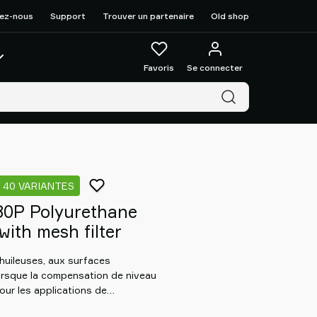
ez-nous
Support
Trouver un partenaire
Old shop
Favoris
Se connecter
40 VARIANTES
80P Polyurethane
ith mesh filter
huileuses, aux surfaces
lorsque la compensation de niveau
our les applications de
e plat assure la stabilité lors