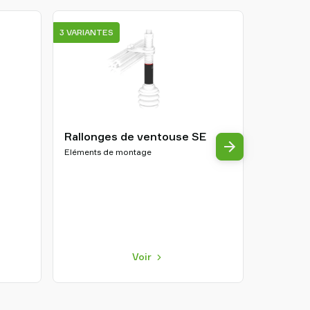
3 VARIANTES
12 VARIAN
Rallonges de ventouse SE
piSAVE
Eléments de montage
Clapets de
Automobile
condition
Dépilage | 
Alimentatio
Voir