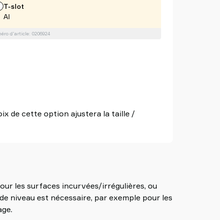
T-slot
Al
ro d'article: 0206924
x de cette option ajustera la taille /
ur les surfaces incurvées/irrégulières, ou
de niveau est nécessaire, par exemple pour les
age.