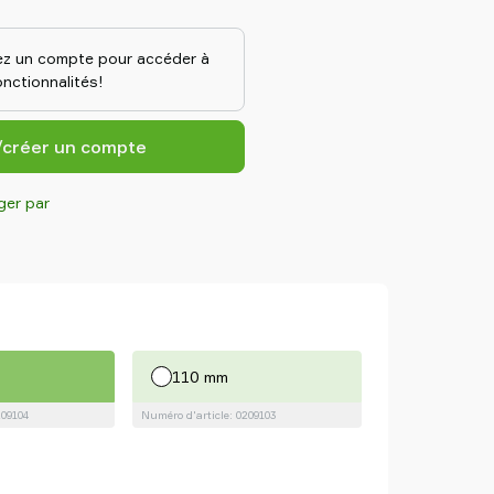
it l’orientation. Les ventouses à
nçues pour les surfaces
 utilisées dans les lignes
z un compte pour accéder à
forte adhérence sur les surfaces
nctionnalités!
vent supporter des forces de
ment 2 à 4 fois supérieures à
onnelles équivalentes.
/créer un compte
ger par
110 mm
209104
Numéro d'article: 0209103