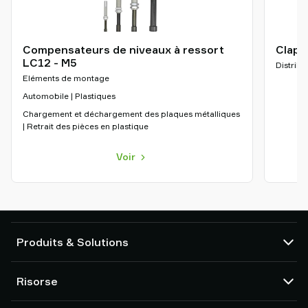
Compensateurs de niveaux à ressort
Clape
LC12 - M5
Distribu
Eléments de montage
Automobile | Plastiques
Chargement et déchargement des plaques métalliques
| Retrait des pièces en plastique
Voir
Produits & Solutions
Pompes et éjecteurs à vide
Risorse
Ventouses et préhenseurs souples
Composants de main de préhension robotisée (EOAT)
CAD centre