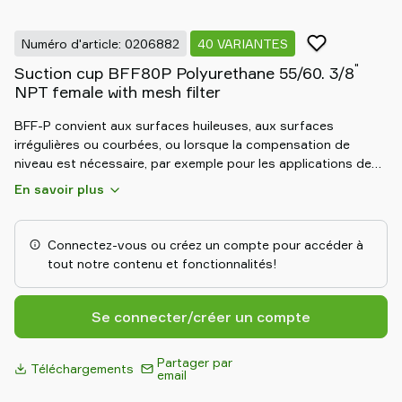
partenaire
Old
Numéro d'article: 0206882
40 VARIANTES
shop
"
Suction cup BFF80P Polyurethane 55/60. 3/8
NPT female with mesh filter
BFF-P convient aux surfaces huileuses, aux surfaces
irrégulières ou courbées, ou lorsque la compensation de
niveau est nécessaire, par exemple pour les applications de
désempilage. Le support interne plat assure la stabilité lors
En savoir plus
des mouvements, quelle que soit l’orientation. Les ventouses
à friction sont spécialement conçues pour les surfaces
huileuses, telles que les tôles utilisées dans les lignes
Connectez-vous ou créez un compte pour accéder à
d'emboutissage. Grâce à leur forte adhérence sur les
tout notre contenu et fonctionnalités!
surfaces huileuses, ces ventouses peuvent supporter des
forces de cisaillement élevées, généralement 2 à 4 fois
supérieures à celles des ventouses conventionnelles
Se connecter/créer un compte
équivalentes.
Partager par
Téléchargements
email