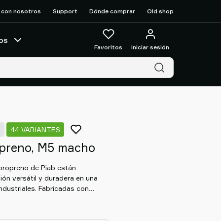
 con nosotros
Support
Dónde comprar
Old shop
os
Favoritos
Iniciar sesión
3
44 VARIANTES
opreno, M5 macho
loropreno de Piab están
ón versátil y duradera en una
ndustriales. Fabricadas con
 calidad, estas ventosas ofrecen
 aceites, la intemperie y la
 adapta a superficies irregulares