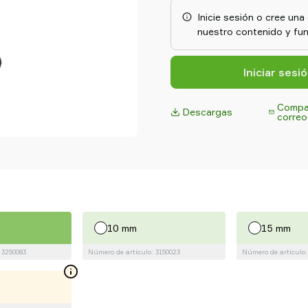
y curvas, compensando las dif
Inicie sesión o cree un
garantizando un agarre segur
nuestro contenido y fun
envase y embalaje y fabricaci
rendimiento constante y dura
Iniciar sesi
Compar
Descargas
correo
10 mm
15 mm
 3250083
Número de artículo: 3150023
Número de artículo: