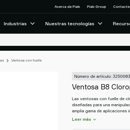
Acerca de Piab
Piab Group
Contacte
Industrias
Nuestras tecnologías
Recurs
as
Ventosa con fuelle
Número de artículo: 325008
Ventosa B8 Clor
Las ventosas con fuelle de c
diseñadas para una manipulaci
amplia gama de aplicaciones i
caucho de cloropreno de alta
Leer más
una excelente resistencia a los
abrasión. Su fuelle flexible se