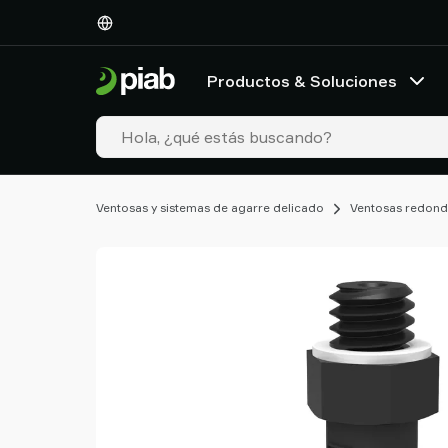
Productos
&
Soluciones
Productos & Soluciones
Industrias
Nuestras
tecnologías
Recursos
Acerca
Ventosas y sistemas de agarre delicado
Ventosas redond
de
Piab
Piab
Group
Contacte
con
nosotros
Support
Dónde
comprar