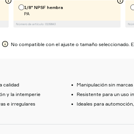
1/8" NPSF hembra
PA
Número de artículo: 0109843
Núme
No compatible con el ajuste o tamaño seleccionado. El
a calidad
Manipulación sin marcas
ión y la intemperie
Resistente para un uso i
vas e irregulares
Ideales para automoción,