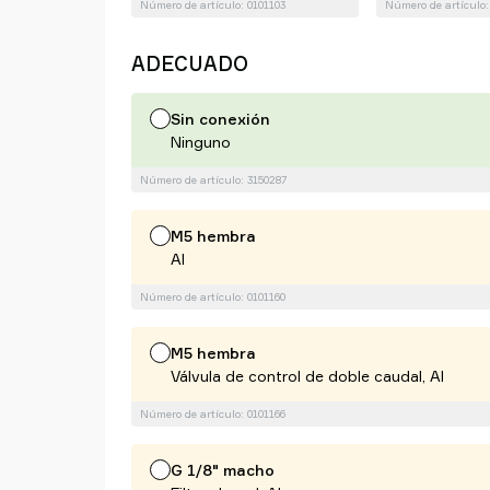
Número de artículo: 0101103
Número de artículo:
ADECUADO
Sin conexión
Ninguno
Número de artículo: 3150287
M5 hembra
Al
Número de artículo: 0101160
M5 hembra
Válvula de control de doble caudal, Al
Número de artículo: 0101166
G 1/8" macho