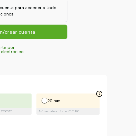
erencias de altura y
a cuenta para acceder a todo
o. Ideales para automoción,
ciones.
ón general, ofrecen un
dero en entornos exigentes.
ón/crear cuenta
tir por
 electrónico
20 mm
 3250037
Número de artículo: 0101160