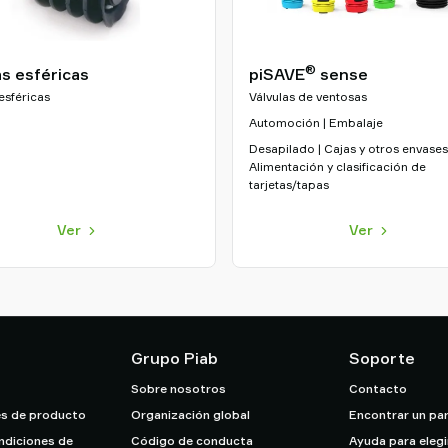
®
s esféricas
piSAVE
sense
esféricas
Válvulas de ventosas
Automoción | Embalaje
Desapilado | Cajas y otros envases
Alimentación y clasificación de
tarjetas/tapas
Ver
Ver
Grupo Piab
Soporte
Sobre nosotros
Contacto
s de producto
Organización global
Encontrar un pa
ndiciones de
Código de conducta
Ayuda para elegi