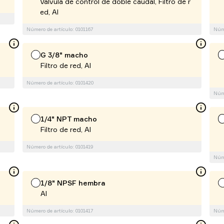
Válvula de control de doble caudal, Filtro de r
ed, Al
Número de artículo: 0101167
Núme
G 3/8" macho
Filtro de red, Al
Número de artículo: 0101420
Núme
1/4" NPT macho
Filtro de red, Al
Número de artículo: 0101419
Núme
1/8" NPSF hembra
Al
Número de artículo: 0101417
Núme