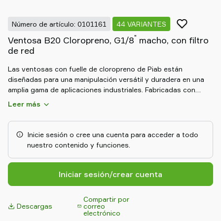
Old
shop
Número de artículo: 0101161
44 VARIANTES
"
Ventosa B20 Cloropreno, G1/8
macho, con filtro
de red
Las ventosas con fuelle de cloropreno de Piab están
diseñadas para una manipulación versátil y duradera en una
amplia gama de aplicaciones industriales. Fabricadas con
caucho de cloropreno de alta calidad, estas ventosas
Leer más
ofrecen una excelente resistencia a los aceites, la intemperie
y la abrasión. Su fuelle flexible se adapta a superficies
irregulares y curvas, compensando las diferencias de altura y
Inicie sesión o cree una cuenta para acceder a todo
garantizando un agarre seguro. Ideales para automoción,
nuestro contenido y funciones.
envase y embalaje y fabricación general, ofrecen un
rendimiento constante y duradero en entornos exigentes.
Iniciar sesión/crear cuenta
Compartir por
Descargas
correo
electrónico