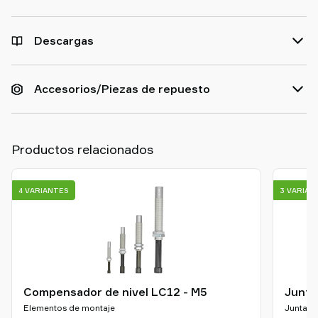
Descargas
Accesorios/Piezas de repuesto
Productos relacionados
4 VARIANTES
3 VARIAN
Compensador de nivel LC12 - M5
Junta
Elementos de montaje
Juntas e