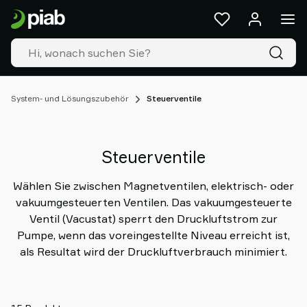
Produkte
&
Lösungen
Industrien
Unsere
Technologien
System- und Lösungszubehör
Steuerventile
Ressourcen
Über
Piab
Steuerventile
Piab
Group
Wählen Sie zwischen Magnetventilen, elektrisch- oder
Kontakt
vakuumgesteuerten Ventilen. Das vakuumgesteuerte
Support
Ventil (Vacustat) sperrt den Druckluftstrom zur
Partner
Pumpe, wenn das voreingestellte Niveau erreicht ist,
Netzwerk
als Resultat wird der Druckluftverbrauch minimiert.
Old
shop