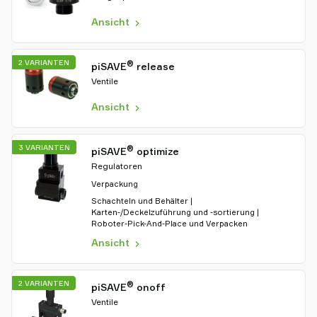
Ansicht
2 VARIANTEN
®
piSAVE
release
Ventile
Ansicht
3 VARIANTEN
®
piSAVE
optimize
Regulatoren
Verpackung
Schachteln und Behälter |
Karten-/Deckelzuführung und -sortierung |
Roboter-Pick-And-Place und Verpacken
Ansicht
2 VARIANTEN
®
piSAVE
onoff
Ventile