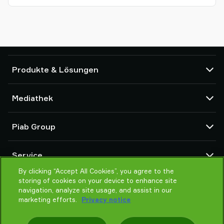
Produkte & Lösungen
Vakuumpumpen und Ejektoren
Mediathek
Saugnäpfe und Soft-Gripper
Komponenten des Robot End Of Arm Tooling (EOAT)
CAD Center
Piab Group
Roboter- und Cobot-Greiflösungen
Produktkonfigurator
System- und Lösungszubehör
Allgemeine Verkaufsbedingungen
Über Piab
Vakuumförderer für Pulver und Schüttgut
Service
Datenschutzrichtlinie
Globale Organisation
By clicking “Accept All Cookies”, you agree to the
Verhaltenskodex
Kontakt
storing of cookies on your device to enhance site
Neuheiten
Partner Netzwerk
navigation, analyze site usage, and assist in our
Karrieren
marketing efforts.
Privacy notice
Auswahlhilfe
Schulung / Online Training