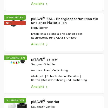
Ansicht
8 VARIANTEN
®
piSAVE
ESL - Energiesparfunktion für
undichte Materialien
NEU
Regulatoren
Erhältlich als Stand‑alone‑Einheit oder
Nachrüstsatz für piCLASSIC™ Neo.
Ansicht
12 VARIANTEN
®
piSAVE
sense
Saugnapf-Ventile
Automobilbau | Verpackung
Abstapeln | Schachteln und Behälter |
Karten-/Deckelzuführung und -sortierung
Ansicht
3 VARIANTEN
®
piSAVE
restrict
Saugnapf-Ventile