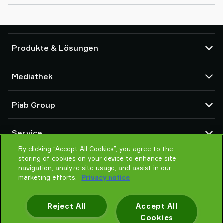
Produkte & Lösungen
Vakuumpumpen und Ejektoren
Mediathek
Saugnäpfe und Soft-Gripper
Komponenten des Robot End Of Arm Tooling (EOAT)
CAD Center
Piab Group
Roboter- und Cobot-Greiflösungen
Produktkonfigurator
System- und Lösungszubehör
Allgemeine Verkaufsbedingungen
Über Piab
Vakuumförderer für Pulver und Schüttgut
Service
Datenschutzrichtlinie
Globale Organisation
Verhaltenskodex
By clicking “Accept All Cookies”, you agree to the
Kontakt
storing of cookies on your device to enhance site
Neuheiten
Partner Netzwerk
navigation, analyze site usage, and assist in our
Karrieren
Auswahlhilfe
marketing efforts.
Privacy notice
Schulung / Online Training
Reject All
Accept All
Cookies