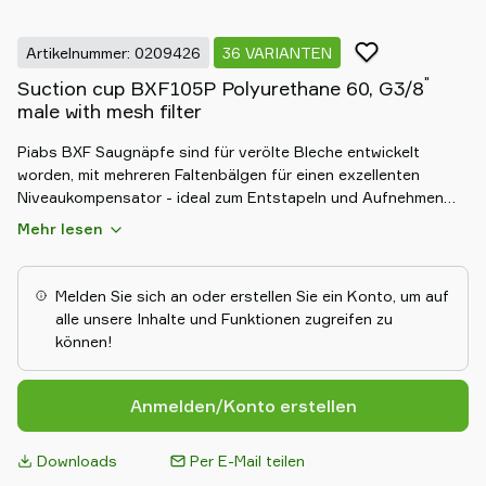
Artikelnummer: 0209426
36 VARIANTEN
"
Suction cup BXF105P Polyurethane 60, G3/8
male with mesh filter
Piabs BXF Saugnäpfe sind für verölte Bleche entwickelt
worden, mit mehreren Faltenbälgen für einen exzellenten
Niveaukompensator - ideal zum Entstapeln und Aufnehmen
von Karosserieteilen. Die extra langen Faltenbälge benötigen
Mehr lesen
ein sehr geringes Vakuum und verhindern, dass die Teile
weggedrückt werden. Ihr einzigartiges Reibungsmuster bietet
eine 3-5-mal höhere Scherkraft als herkömmliche Sauggreifer
Melden Sie sich an oder erstellen Sie ein Konto, um auf
und eignet sich daher perfekt für ölige oder trockene Bleche.
alle unsere Inhalte und Funktionen zugreifen zu
Hergestellt aus DURAFLEX®, kombinieren sie gummiähnliche
können!
Elastizität mit Polyurethan-Haltbarkeit für lang anhaltende
Leistung.
Anmelden/Konto erstellen
Downloads
Per E-Mail teilen