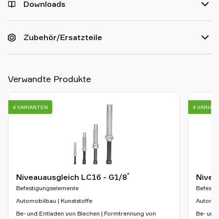
Downloads
Zubehör/Ersatzteile
Verwandte Produkte
4 VARIANTEN
4 VARIAN
"
Niveauausgleich LC16 - G1/8
Nivea
Befestigungselemente
Befesti
Automobilbau | Kunststoffe
Automob
Be- und Entladen von Blechen | Formtrennung von
Be- und