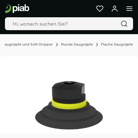
Produkte
&
Lösungen
Industrien
Unsere
Technologien
Saugnäpfe und Soft-Gripper
Runde Saugnäpfe
Flache Saugnäpfe
Ressourcen
Über
Piab
Piab
Group
Kontakt
Support
Partner
Netzwerk
Old
shop