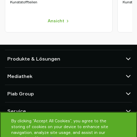
Kunststoffteilen
Kunststo
Ansicht
Produkte & Lösungen
Vakuumpumpen und Ejektoren
Mediathek
Saugnäpfe und Soft-Gripper
Komponenten des Robot End Of Arm Tooling (EOAT)
CAD Center
Piab Group
Roboter- und Cobot-Greiflösungen
Produktkonfigurator
System- und Lösungszubehör
Allgemeine Verkaufsbedingungen
Über Piab
Vakuumförderer für Pulver und Schüttgut
Service
Datenschutzrichtlinie
Globale Organisation
Verhaltenskodex
By clicking “Accept All Cookies”, you agree to the
Kontakt
storing of cookies on your device to enhance site
Neuheiten
Partner Netzwerk
navigation, analyze site usage, and assist in our
Karrieren