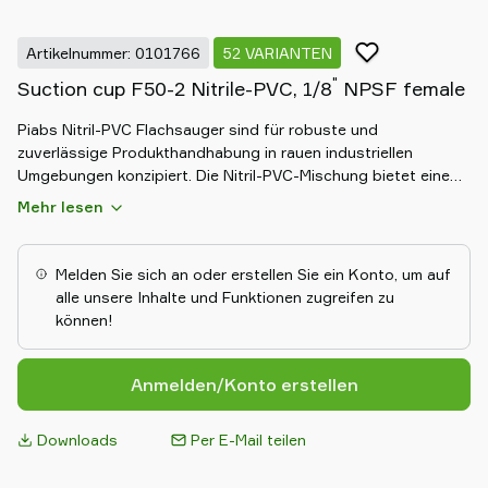
Artikelnummer: 0101766
52 VARIANTEN
"
Suction cup F50-2 Nitrile-PVC, 1/8
NPSF female
Piabs Nitril-PVC Flachsauger sind für robuste und
zuverlässige Produkthandhabung in rauen industriellen
Umgebungen konzipiert. Die Nitril-PVC-Mischung bietet eine
markierungsfreie Handhabung und eine ausgezeichnete
Mehr lesen
Beständigkeit gegen Öle, Chemikalien und Abrieb. Ihr flaches
Konstruktion sorgt für ein sicheres Greifen auf glatten
Oberflächen und macht sie ideal für Anwendungen in der
Melden Sie sich an oder erstellen Sie ein Konto, um auf
Automobil- und Fertigungsindustrie.
alle unsere Inhalte und Funktionen zugreifen zu
können!
Anmelden/Konto erstellen
Downloads
Per E-Mail teilen