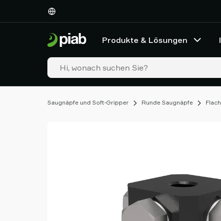
Produkte
&
Lösungen
Produkte & Lösungen
Industrien
Unsere
Technologien
Ressourcen
Über
Saugnäpfe und Soft-Gripper
Runde Saugnäpfe
Flac
Piab
Piab
Group
Kontakt
Support
Partner
Netzwerk
Old
shop