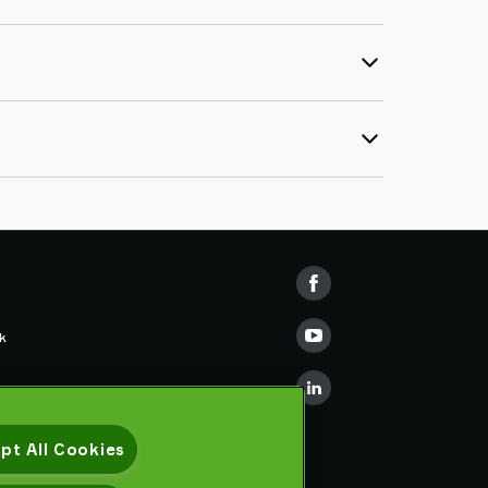
k
e Training
pt All Cookies