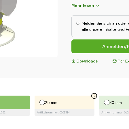
hochentwickeltem thermoplast
Mehr lesen
diese Saugnäpfe einen weichen,
Oberflächen, bei denen das A
flache Konstruktion sorgt für
Melden Sie sich an oder 
wodurch sie sich perfekt für E
alle unsere Inhalte und 
eignen.
Anmelden/K
Downloads
Per E-
25 mm
30 mm
1291
Artikelnummer: 0101314
Artikelnummer: 010