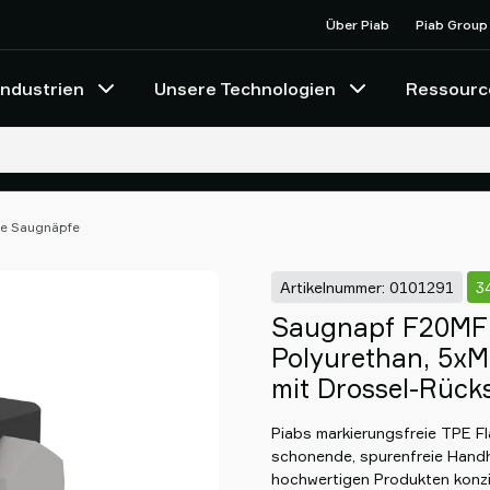
Über Piab
Piab Group
Industrien
Unsere Technologien
Ressourc
he Saugnäpfe
Artikelnummer: 0101291
3
Saugnapf F20MF 
Polyurethan, 5xM
mit Drossel-Rück
Piabs markierungsfreie TPE F
schonende, spurenfreie Hand
hochwertigen Produkten konzip