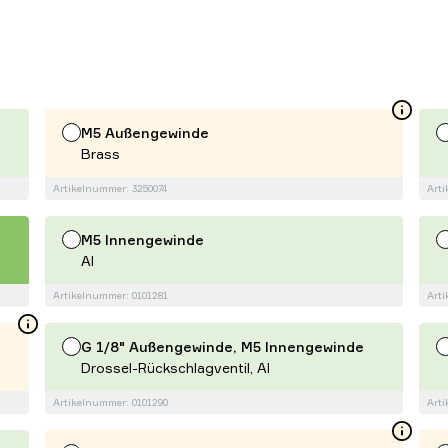
M5 Außengewinde
Brass
Artikelnummer: 3250074
Arti
M5 Innengewinde
Al
Artikelnummer: 0101281
Arti
G 1/8" Außengewinde, M5 Innengewinde
Drossel-Rückschlagventil, Al
Artikelnummer: 0101290
Arti