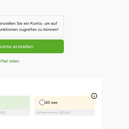
ischem Elastomer (TPE), bieten
 spurlosen Griff, ideal für
ussehen entscheidend ist. Das
 ein stabiles und sicheres Heben,
erstellen Sie ein Konto, um auf
lektronik, Glas und Fertigwaren
Funktionen zugreifen zu können!
onto erstellen
Mail teilen
40 mm
1367
Artikelnummer: 0101142