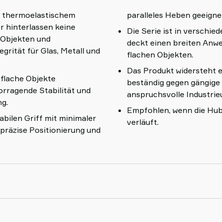
m thermoelastischem
paralleles Heben geeignet
r hinterlassen keine
Die Serie ist in verschi
 Objekten und
deckt einen breiten Anwe
grität für Glas, Metall und
flachen Objekten.
Das Produkt widersteht 
r flache Objekte
beständig gegen gängige 
rragende Stabilität und
anspruchsvolle Industri
g.
Empfohlen, wenn die Hubk
abilen Griff mit minimaler
verläuft.
 präzise Positionierung und