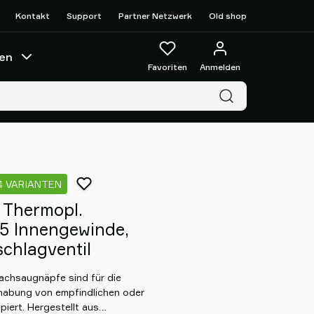
Kontakt
Support
Partner Netzwerk
Old shop
en
Favoriten
Anmelden
4 VARIANTEN
Thermopl.
5 Innengewinde,
schlagventil
lachsaugnäpfe sind für die
habung von empfindlichen oder
iert. Hergestellt aus