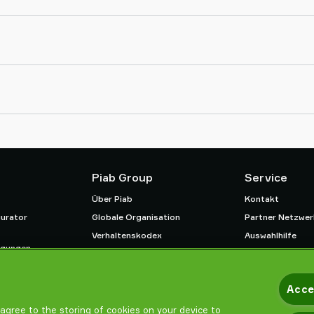
Piab Group
Service
Über Piab
Kontakt
urator
Globale Organisation
Partner Netzwer
Verhaltenskodex
Auswahlhilfe
ngungen
Neuheiten
Schulung / Onlin
htlinie
Karrieren
Acce
u agree to the storing of cookies on your device to