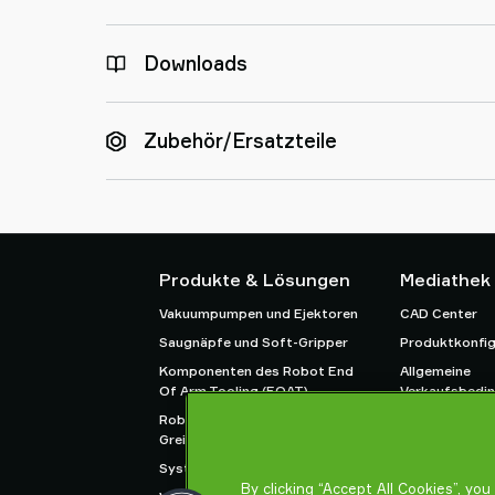
Downloads
Zubehör/Ersatzteile
Produkte & Lösungen
Mediathek
Vakuumpumpen und Ejektoren
CAD Center
Saugnäpfe und Soft-Gripper
Produktkonfig
Komponenten des Robot End
Allgemeine
Of Arm Tooling (EOAT)
Verkaufsbedi
Roboter- und Cobot-
Datenschutzric
Greiflösungen
System- und Lösungszubehör
By clicking “Accept All Cookies”, yo