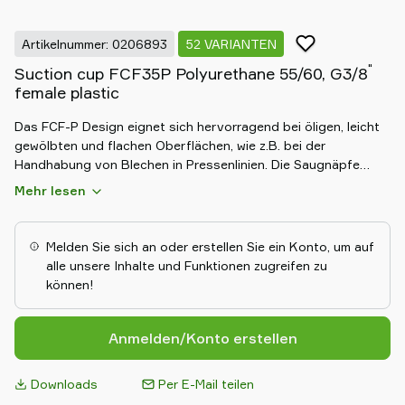
Artikelnummer: 0206893
52 VARIANTEN
"
Suction cup FCF35P Polyurethane 55/60, G3/8
female plastic
Das FCF-P Design eignet sich hervorragend bei öligen, leicht
gewölbten und flachen Oberflächen, wie z.B. bei der
Handhabung von Blechen in Pressenlinien. Die Saugnäpfe
haben Abstützrippen die verhindern, dass dünne Objekte
Mehr lesen
verformt werden. Das DURAFLEX® Material kennzeichnet sich
durch die Elastizität von Gummi in Verbindung mit der
Verschleißfestigkeit des Polyurethans und hinterlässt keine
Melden Sie sich an oder erstellen Sie ein Konto, um auf
Materialspuren auf den zu handhabenden Objekten.
alle unsere Inhalte und Funktionen zugreifen zu
können!
Anmelden/Konto erstellen
Downloads
Per E-Mail teilen