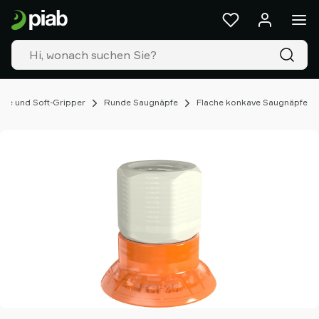
Produkte
&
Lösungen
Industrien
Unsere
Technologien
fe und Soft-Gripper
Runde Saugnäpfe
Flache konkave Saugnäpfe
Ressourcen
Über
Piab
Piab
Group
Kontakt
Support
Partner
Netzwerk
Old
shop