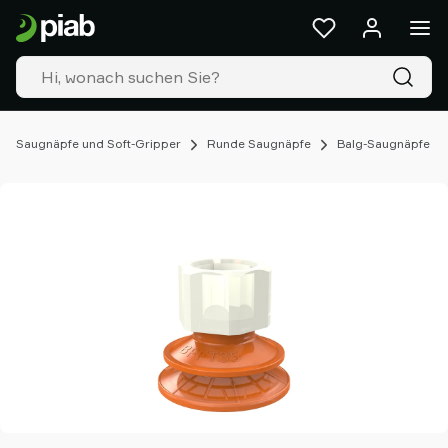
Produkte
&
Lösungen
Industrien
Unsere
Technologien
Saugnäpfe und Soft-Gripper
Runde Saugnäpfe
Balg-Saugnäpfe
Ressourcen
Über
Piab
Piab
Group
Kontakt
Support
Partner
Netzwerk
Old
shop