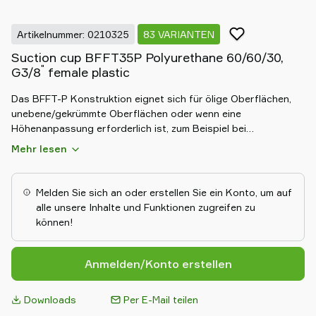
Artikelnummer: 0210325
83 VARIANTEN
Suction cup BFFT35P Polyurethane 60/60/30,
"
G3/8
female plastic
Das BFFT-P Konstruktion eignet sich für ölige Oberflächen,
unebene/gekrümmte Oberflächen oder wenn eine
Höhenanpassung erforderlich ist, zum Beispiel bei
Entstapelungsanwendungen. Die flache Innenauflage sorgt
Mehr lesen
für Stabilität und Unterstützung während der Bewegung in
jeder Ausrichtung. Speziell entwickelte Reibungssauger für
ölige Oberflächen, wie z. B. Metallbleche in
Melden Sie sich an oder erstellen Sie ein Konto, um auf
Metallumformungsprozessen. Dank der starken Haftung auf
alle unsere Inhalte und Funktionen zugreifen zu
öligen Oberflächen können die Saugnäpfe hohen Scherkräften
können!
standhalten, typischerweise 3-5 mal mehr als entsprechende
herkömmliche Saugnäpfe.
Anmelden/Konto erstellen
Downloads
Per E-Mail teilen