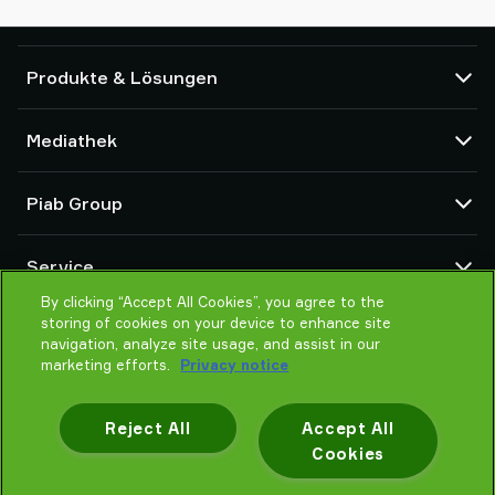
Produkte & Lösungen
Vakuumpumpen und Ejektoren
Mediathek
Saugnäpfe und Soft-Gripper
Komponenten des Robot End Of Arm Tooling (EOAT)
CAD Center
Piab Group
Roboter- und Cobot-Greiflösungen
Produktkonfigurator
System- und Lösungszubehör
Allgemeine Verkaufsbedingungen
Über Piab
Vakuumförderer für Pulver und Schüttgut
Service
Datenschutzrichtlinie
Globale Organisation
Verhaltenskodex
By clicking “Accept All Cookies”, you agree to the
Kontakt
storing of cookies on your device to enhance site
Neuheiten
Partner Netzwerk
navigation, analyze site usage, and assist in our
Karrieren
Auswahlhilfe
marketing efforts.
Privacy notice
Schulung / Online Training
Reject All
Accept All
Cookies