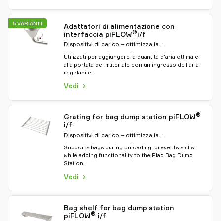
5 VARIANTI
Adattatori di alimentazione con
®
interfaccia piFLOW
i/f
Dispositivi di carico – ottimizza la
movimentazione del materiale
Utilizzati per aggiungere la quantità d'aria ottimale
alla portata del materiale con un ingresso dell'aria
regolabile.
Vedi
®
Grating for bag dump station piFLOW
i/f
Dispositivi di carico – ottimizza la
movimentazione del materiale
Supports bags during unloading; prevents spills
while adding functionality to the Piab Bag Dump
Station.
Vedi
Bag shelf for bag dump station
®
piFLOW
i/f