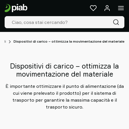
Prodotti
&
Soluzioni
Industrie
Le
nostre
nuli
Dispositivi di carico – ottimizza la movimentazione del materiale
tecnologie
Resources
Informazioni
Dispositivi di carico – ottimizza la
su
movimentazione del materiale
Piab
Piab
È importante ottimizzare il punto di alimentazione (da
Group
cui viene prelevato il prodotto) per il sistema di
Contatti
trasporto per garantire la massima capacità e il
Supporto
trasporto sicuro.
Dove
acquistare
Old