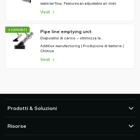
material flow. Features an adjustable air inlet.
Vedi
4 VARIANTI
Pipe line emptying unit
Dispositivi di carico – ottimizza la
movimentazione del materiale
Additive manufacturing | Produzione di batterie |
Chimica
Vedi
Prodotti & Soluzioni
Pompe a vuoto ed eiettori
Risorse
Ventose e gripper morbidi
Componenti per organi di presa (EOAT) per robot
Centro CAD