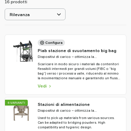
16 prodotti
shop
Seleziona
ordinamento
Configura
Piab stazione di svuotamento big bag
Dispositivi di carico – ottimizza la
movimentazione del materiale
Scaricare in modo sicuro i materiali da contenitori
flessibili intermedi per grandi volumi (FIBC o “big
bag”) verso i processi a valle, riducendo al minimo
la movimentazione manuale e garantendo un flusso
controllato del prodotto.
Vedi
6 VARIANTI
Stazioni di alimentazione
Dispositivi di carico – ottimizza la
movimentazione del materiale
Used to pick up materials from various sources.
Can be adapted to bridging powders. High
compatibility and hygienic design.