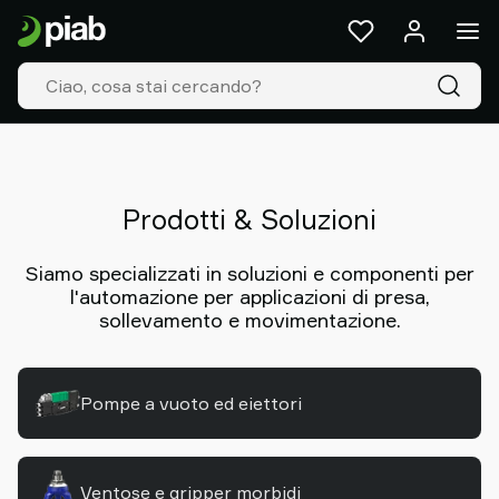
Prodotti
&
Soluzioni
Industrie
Le
nostre
tecnologie
Resources
Prodotti & Soluzioni
Informazioni
su
Siamo specializzati in soluzioni e componenti per
l'automazione per applicazioni di presa,
Piab
sollevamento e movimentazione.
Piab
Group
Contatti
Pompe a vuoto ed eiettori
Supporto
Dove
acquistare
Old
Ventose e gripper morbidi