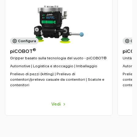
Configura
Con
®
piCOBOT
piCO
Gripper basato sulla tecnologia del vuoto - piCOBOT®
Unità d
Automotive | Logistica e stoccaggio | Imballaggio
Automoti
Prelievo di pezzi (kitting) | Prelievo di
Prelievo 
contenitori/prelievo casuale da contenitori | Scatole e
contenit
contenitori
contenit
Vedi