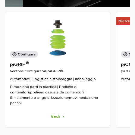
NUOVO
Configura
Con
®
piGRIP
piCO
Ventose configurabili piGRIP®
piCOBOT
Automotive | Logistica e stoccaggio | Imballaggio
Automoti
Rimozione parti in plastica | Prelievo di
contenitori/prelievo casuale da contenitori |
Smistamento e singolarizzazione/movimentazione
pacchi
Vedi