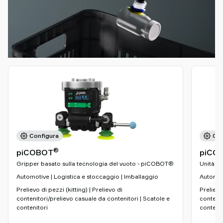
Configura
Con
®
piCOBOT
piCO
Gripper basato sulla tecnologia del vuoto - piCOBOT®
Unità d
Automotive | Logistica e stoccaggio | Imballaggio
Automoti
Prelievo di pezzi (kitting) | Prelievo di
Prelievo 
contenitori/prelievo casuale da contenitori | Scatole e
contenit
contenitori
contenit