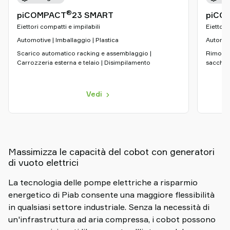
®
piCOMPACT
23 SMART
piCO
Eiettori compatti e impilabili
Eiettori
Automotive | Imballaggio | Plastica
Automoti
Scarico automatico racking e assemblaggio |
Rimozion
Carrozzeria esterna e telaio | Disimpilamento
sacchett
Vedi
Massimizza le capacità del cobot con generatori
di vuoto elettrici
La tecnologia delle pompe elettriche a risparmio
energetico di Piab consente una maggiore flessibilità
in qualsiasi settore industriale. Senza la necessità di
un'infrastruttura ad aria compressa, i cobot possono