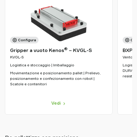
Configura
Con
®
Gripper a vuoto Kenos
– KVGL-S
BXP
KVGL-S
Ventose 
Logistica e stoccaggio | Imballaggio
Logistic
DURAFLEX
Movimentazione e posizionamento pallet | Prelievo,
resisten
posizionamento e confezionamento con robot |
Scatole e contenitori
Vedi