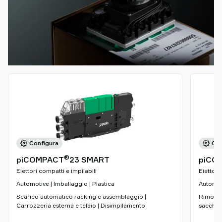
Configura
Con
®
piCOMPACT
23 SMART
piCO
Eiettori compatti e impilabili
Eiettori
Automotive | Imballaggio | Plastica
Automoti
Scarico automatico racking e assemblaggio |
Rimozion
Carrozzeria esterna e telaio | Disimpilamento
sacchett