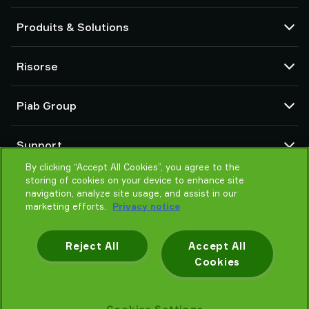
Produits & Solutions
Pompes et éjecteurs à vide
Risorse
Ventouses et préhenseurs souples
Composants de main de préhension robotisée (EOAT)
CAD centre
Piab Group
Solutions de préhension pour robots et cobots
Configuratori di prodotto
Accessoires de systèmes et de solutions
Condizioni generali di vendita
Qui sommes-nous
Transporteur pneumatique pour poudre et vrac
Support
Déclaration de confidentialité
Une organisation mondiale
Code de conduite
By clicking “Accept All Cookies”, you agree to the
Contactez-nous
storing of cookies on your device to enhance site
Actualités
Trouver un fournisseur
navigation, analyze site usage, and assist in our
Aidez-moi à choisir
marketing efforts.
Privacy notice
Formation
Reject All
Accept All
Cookies
Déclaration de confidentialité