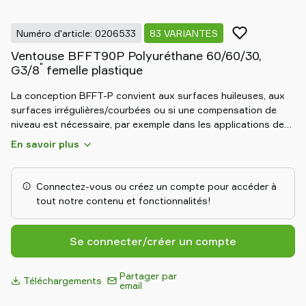
partenaire
Old
Numéro d'article: 0206533
83 VARIANTES
shop
Ventouse BFFT90P Polyuréthane 60/60/30,
"
G3/8
femelle plastique
La conception BFFT-P convient aux surfaces huileuses, aux
surfaces irrégulières/courbées ou si une compensation de
niveau est nécessaire, par exemple dans les applications de
désempilage Le support interne plat assure la stabilité lors
En savoir plus
des mouvements, quelle que soit l’orientation. Ventouses de
friction spécialement conçues pour les surfaces huileuses
comme les tôles utilisées sur les lignes d'emboutissage. Grâce
Connectez-vous ou créez un compte pour accéder à
à leur forte adhérence aux surfaces huileuses, les ventouses
tout notre contenu et fonctionnalités!
peuvent supporter des forces de cisaillement élevées,
généralement 3 à 5 fois supérieures à celles des ventouses
conventionnelles correspondantes.
Se connecter/créer un compte
Partager par
Téléchargements
email