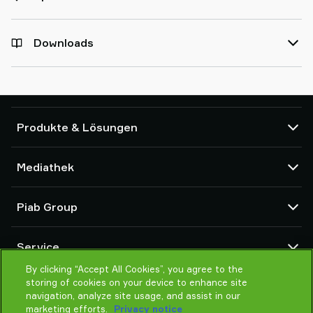
Downloads
Produkte & Lösungen
Vakuumpumpen und Ejektoren
Mediathek
Saugnäpfe und Soft-Gripper
Komponenten des Robot End Of Arm Tooling (EOAT)
CAD Center
Piab Group
Roboter- und Cobot-Greiflösungen
Produktkonfigurator
System- und Lösungszubehör
Allgemeine Verkaufsbedingungen
Über Piab
Vakuumförderer für Pulver und Schüttgut
Service
Datenschutzrichtlinie
Globale Organisation
Verhaltenskodex
By clicking “Accept All Cookies”, you agree to the
Kontakt
storing of cookies on your device to enhance site
Neuheiten
Partner Netzwerk
navigation, analyze site usage, and assist in our
Karrieren
Auswahlhilfe
marketing efforts.
Privacy notice