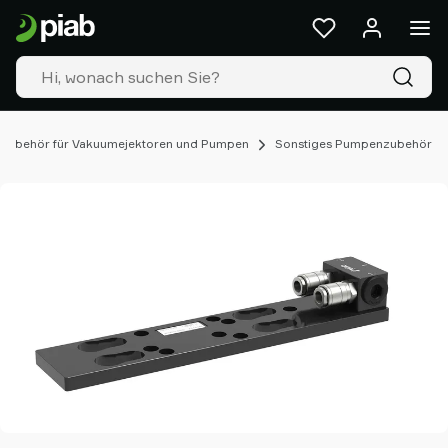
Produkte
&
Lösungen
Industrien
Unsere
Technologien
Zubehör für Vakuumejektoren und Pumpen
Sonstiges Pumpenzubehör
Ressourcen
Über
Piab
Piab
Group
Kontakt
Support
Partner
Netzwerk
Old
shop