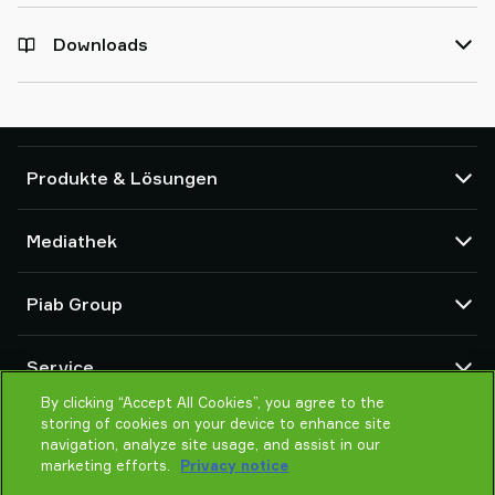
Downloads
Produkte & Lösungen
Vakuumpumpen und Ejektoren
Mediathek
Saugnäpfe und Soft-Gripper
Komponenten des Robot End Of Arm Tooling (EOAT)
CAD Center
Piab Group
Roboter- und Cobot-Greiflösungen
Produktkonfigurator
System- und Lösungszubehör
Allgemeine Verkaufsbedingungen
Über Piab
Vakuumförderer für Pulver und Schüttgut
Service
Datenschutzrichtlinie
Globale Organisation
Verhaltenskodex
By clicking “Accept All Cookies”, you agree to the
Kontakt
storing of cookies on your device to enhance site
Neuheiten
Partner Netzwerk
navigation, analyze site usage, and assist in our
Karrieren
Auswahlhilfe
marketing efforts.
Privacy notice
Schulung / Online Training