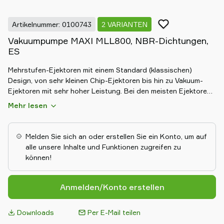
Artikelnummer: 0100743
2 VARIANTEN
Vakuumpumpe MAXI MLL800, NBR-Dichtungen,
ES
Mehrstufen-Ejektoren mit einem Standard (klassischen)
Design, von sehr kleinen Chip-Ejektoren bis hin zu Vakuum-
Ejektoren mit sehr hoher Leistung. Bei den meisten Ejektoren
sind die COAX® Cartridges verbaut. Ein auf COAX®-
Mehr lesen
Technologie basierender Mahrstufenejektor bietet drei Mal
mehr Saugleistung als konventionelle Systeme. Hierdurch kann
die Geschwindigkeit bei großer Betriebssicherheit und
Melden Sie sich an oder erstellen Sie ein Konto, um auf
geringerem Energieverbrauch erhöht werden.
alle unsere Inhalte und Funktionen zugreifen zu
können!
Anmelden/Konto erstellen
Downloads
Per E-Mail teilen