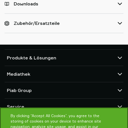
Downloads
Zubehör/Ersatzteile
Produkte & Lösungen
Vakuumpumpen und Ejektoren
Mediathek
Saugnäpfe und Soft-Gripper
Komponenten des Robot End Of Arm Tooling (EOAT)
CAD Center
Piab Group
Roboter- und Cobot-Greiflösungen
Produktkonfigurator
System- und Lösungszubehör
Allgemeine Verkaufsbedingungen
Über Piab
Vakuumförderer für Pulver und Schüttgut
Service
Datenschutzrichtlinie
Globale Organisation
Verhaltenskodex
By clicking “Accept All Cookies”, you agree to the
Kontakt
storing of cookies on your device to enhance site
Neuheiten
Partner Netzwerk
navigation, analyze site usage, and assist in our