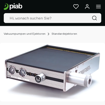
Produkte
&
Lösungen
Industrien
Unsere
Technologien
Vakuumpumpen und Ejektoren
Standardejektoren
Ressourcen
Über
Piab
Piab
Group
Kontakt
Support
Partner
Netzwerk
Old
shop