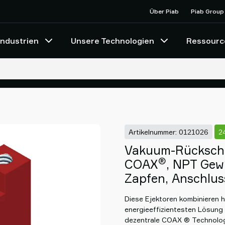
Über Piab
Piab Group
Industrien
Unsere Technologien
Ressourc
Artikelnummer: 0121026
2
Vakuum-Rückschl
®
COAX
, NPT Gew
Zapfen, Anschluss
Diese Ejektoren kombinieren h
energieeffizientesten Lösung 
dezentrale COAX ® Technolog