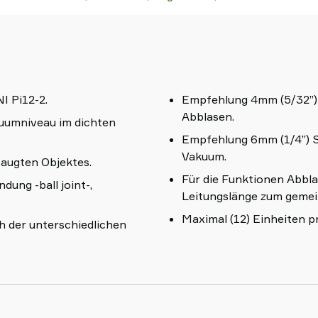
I Pi12-2.
Empfehlung 4mm (5/32”) 
Abblasen.
kuumniveau im dichten
Empfehlung 6mm (1/4”) S
Vakuum.
saugten Objektes.
Für die Funktionen Abbla
dung -ball joint-,
Leitungslänge zum gemei
Maximal (12) Einheiten p
h der unterschiedlichen