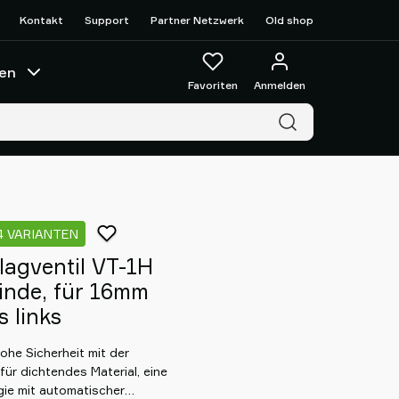
Kontakt
Support
Partner Netzwerk
Old shop
en
Favoriten
Anmelden
4 VARIANTEN
agventil VT-1H
inde, für 16mm
 links
ohe Sicherheit mit der
für dichtendes Material, eine
ie mit automatischer