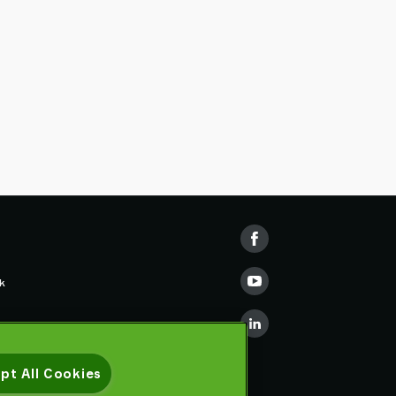
k
e Training
pt All Cookies