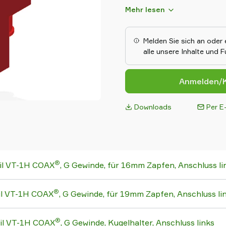
Druckluftsparfunktion. Diese 
Mehr lesen
Rückschlagventil, dass das 
hält und beinhalten ein integ
dazu führt, das praktisch kein
Melden Sie sich an oder 
Sie sind außerdem sehr gut g
alle unsere Inhalte und 
und Vorschriften für Vakuum
eingehalten und erfüllt werde
13155, ASME Standard B30.20,
Anmelden/K
Downloads
Per E-
®
il VT-1H COAX
, G Gewinde, für 16mm Zapfen, Anschluss li
®
il VT-1H COAX
, G Gewinde, für 19mm Zapfen, Anschluss li
®
il VT-1H COAX
, G Gewinde, Kugelhalter, Anschluss links