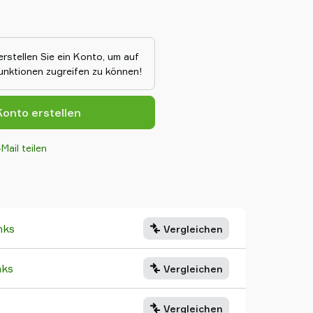
piSecure Ejektoren haben ein
Vakuum in dichteten Anwendungen
riertes Energiesparsystem, was
 Energieverbrauch stattfindet.
erstellen Sie ein Konto, um auf
eeignet, wenn geltende Normen
Funktionen zugreifen zu können!
-Handhabungseinrichtungen
n müssen, wie z.B. (DIN/SS) – EN
 etc.
onto erstellen
Mail teilen
nks
Vergleichen
nks
Vergleichen
Vergleichen