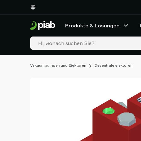
Produkte
&
Lösungen
Produkte & Lösungen
Industrien
Unsere
Technologien
Ressourcen
Über
Vakuumpumpen und Ejektoren
Dezentrale ejektoren
Piab
Piab
Group
Kontakt
Support
Partner
Netzwerk
Old
shop