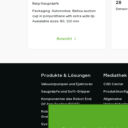
28
Balg-Saugnäpfe
Sensor
Packaging. Automotive. Bellow suction
cup in polyurethane with extra wide lip.
Avaialable sizes: 80, 110 mm
Ansicht
Produkte & Lösungen
Mediathek
Vakuumpumpen und Ejektoren
CAD Center
Saugnäpfe und Soft-Gripper
Produktkonfig
Komponenten des Robot End
Allgemeine
Of Arm Tooling (EOAT)
Verkaufsbedi
Roboter- und Cobot-
Datenschutzric
Greiflösungen
System- und Lösungszubehör