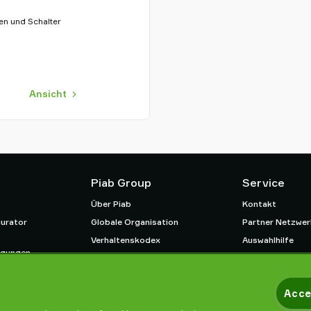
en und Schalter
Ansicht
Piab Group
Service
Über Piab
Kontakt
urator
Globale Organisation
Partner Netzwer
Verhaltenskodex
Auswahlhilfe
ngungen
Neuheiten
Schulung / Onlin
htlinie
Karrieren
Acce