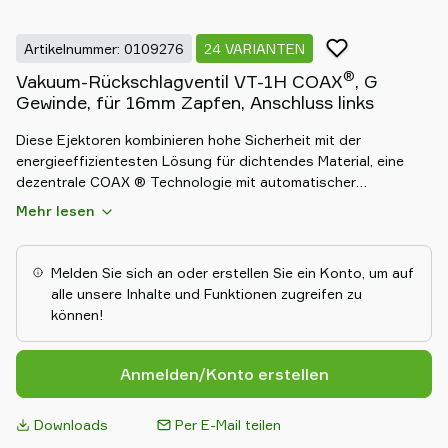
Artikelnummer: 0109276
24 VARIANTEN
®
Vakuum-Rückschlagventil VT-1H COAX
, G
Gewinde, für 16mm Zapfen, Anschluss links
Diese Ejektoren kombinieren hohe Sicherheit mit der
energieeffizientesten Lösung für dichtendes Material, eine
dezentrale COAX ® Technologie mit automatischer
Druckluftsparfunktion. Diese piSecure Ejektoren haben ein
Mehr lesen
Rückschlagventil, dass das Vakuum in dichteten Anwendungen
hält und beinhalten ein integriertes Energiesparsystem, was
dazu führt, das praktisch kein Energieverbrauch stattfindet.
Melden Sie sich an oder erstellen Sie ein Konto, um auf
Sie sind außerdem sehr gut geeignet, wenn geltende Normen
alle unsere Inhalte und Funktionen zugreifen zu
und Vorschriften für Vakuum-Handhabungseinrichtungen
können!
eingehalten und erfüllt werden müssen, wie z.B. (DIN/SS) – EN
13155, ASME Standard B30.20, etc.
Anmelden/Konto erstellen
Downloads
Per E-Mail teilen