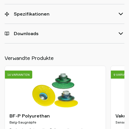
Spezifikationen
Downloads
Verwandte Produkte
14 VARIANTEN
9 VARIAN
BF-P Polyurethan
Vakuu
Balg-Saugnäpfe
Sensore