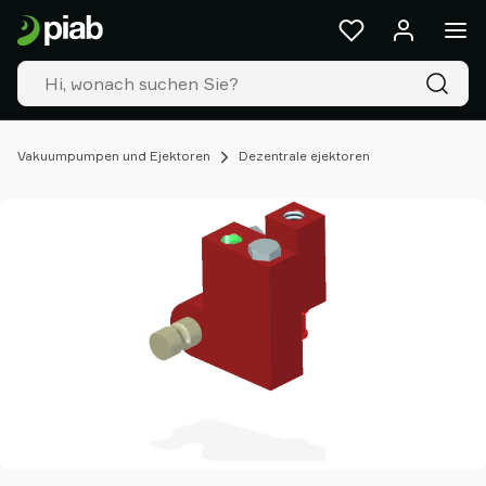
Produkte
&
Lösungen
Industrien
Unsere
Technologien
Vakuumpumpen und Ejektoren
Dezentrale ejektoren
Ressourcen
Über
Piab
Piab
Group
Kontakt
Support
Partner
Netzwerk
Old
shop