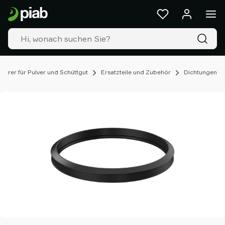
Produkte
&
Lösungen
Industrien
Unsere
Technologien
erer für Pulver und Schüttgut
Ersatzteile und Zubehör
Dichtungen
Ressourcen
Über
Piab
Piab
Group
Kontakt
Support
Partner
Netzwerk
Old
shop