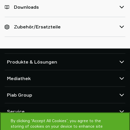
Downloads
Zubehör/Ersatzteile
Produkte & Lösungen
Vakuumpumpen und Ejektoren
Mediathek
Saugnäpfe und Soft-Gripper
Komponenten des Robot End Of Arm Tooling (EOAT)
CAD Center
Piab Group
Roboter- und Cobot-Greiflösungen
Produktkonfigurator
System- und Lösungszubehör
Allgemeine Verkaufsbedingungen
Über Piab
Vakuumförderer für Pulver und Schüttgut
Service
Datenschutzrichtlinie
Globale Organisation
Verhaltenskodex
By clicking “Accept All Cookies”, you agree to the
Kontakt
storing of cookies on your device to enhance site
Neuheiten
Partner Netzwerk