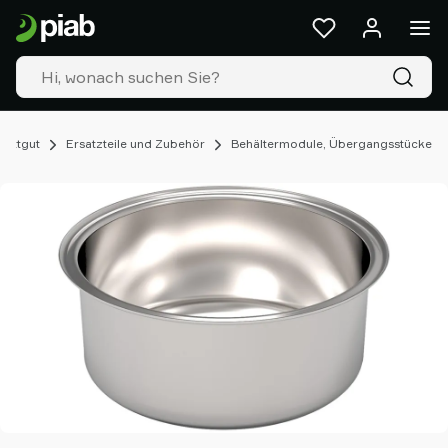
Produkte
&
Lösungen
Industrien
Unsere
Technologien
hüttgut
Ersatzteile und Zubehör
Behältermodule, Übergangsstücke
Ressourcen
Über
Piab
Piab
Group
Kontakt
Support
Partner
Netzwerk
Old
shop