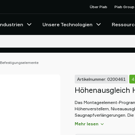
Über Piab
Piab Group
Industrien
Unsere Technologien
Ressourc
Befestigungselemente
Artikelnummer: 0200461
4
Höhenausgleich 
Das Montageelement-Program
Höhenverstellern, Niveauausg
Saugnapfverlängerungen. Die T
Größen und Anwendungen kombi
Mehr lesen
auf mehrere Standard Strangp
werden und sind nicht nur für e