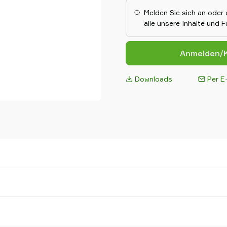
gleichen Größe/Kategorie pa
Melden Sie sich an oder 
bilden damit einen einfach zu
alle unsere Inhalte und 
flexiblen sowie verstellbaren 
Saugnäpfe.
Anmelden/K
Downloads
Per E-