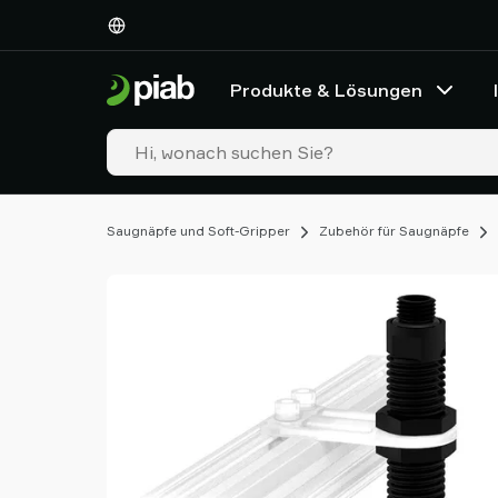
Produkte
&
Lösungen
Produkte & Lösungen
Industrien
Unsere
Technologien
Ressourcen
Über
Saugnäpfe und Soft-Gripper
Zubehör für Saugnäpfe
Piab
Piab
Group
Kontakt
Support
Partner
Netzwerk
Old
shop