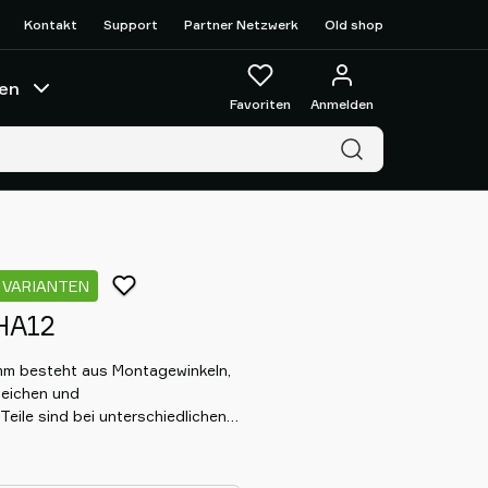
Kontakt
Support
Partner Netzwerk
Old shop
en
Favoriten
Anmelden
 VARIANTEN
HA12
m besteht aus Montagewinkeln,
leichen und
eile sind bei unterschiedlichen
nierbar. Die Teile können leicht
ressprofilsysteme montiert
in Profil geeignet. Alle Teile der