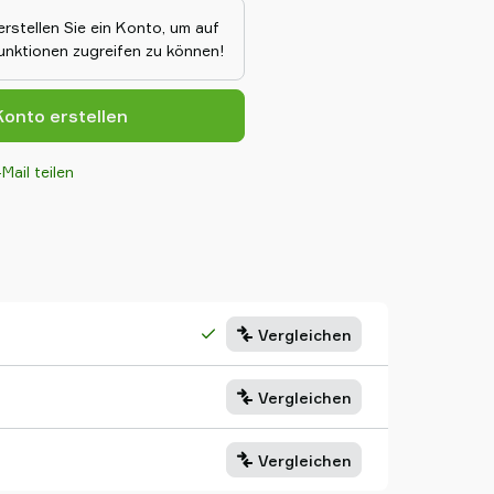
ssen perfekt zusammen und
erstellen Sie ein Konto, um auf
 bedienenden, kompakten,
Funktionen zugreifen zu können!
Halterungs-"Bausatz" für die
onto erstellen
Mail teilen
Vergleichen
Vergleichen
Vergleichen