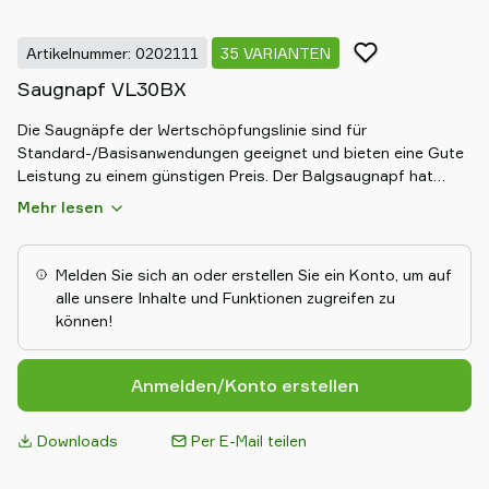
Artikelnummer: 0202111
35 VARIANTEN
Saugnapf VL30BX
Die Saugnäpfe der Wertschöpfungslinie sind für
Standard-/Basisanwendungen geeignet und bieten eine Gute
Leistung zu einem günstigen Preis. Der Balgsaugnapf hat
lange, dünne Lippen für eine gute Dichtung auf leicht
Mehr lesen
gewellten Oberflächen, z.B. Karton. Die Produkte sind weltweit
verfügbar und ab Lager lieferbar.
Melden Sie sich an oder erstellen Sie ein Konto, um auf
alle unsere Inhalte und Funktionen zugreifen zu
können!
Anmelden/Konto erstellen
Downloads
Per E-Mail teilen