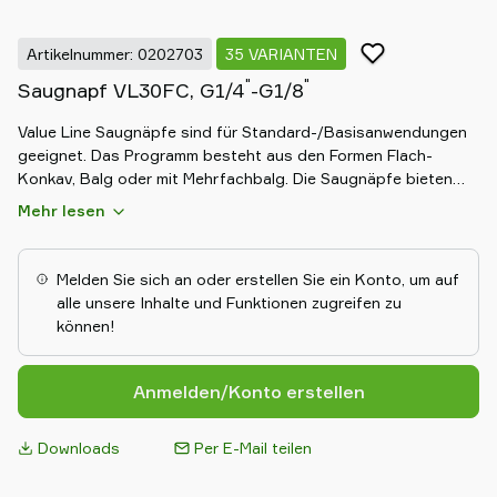
Artikelnummer: 0202703
35 VARIANTEN
"
"
Saugnapf VL30FC, G1/4
-G1/8
Value Line Saugnäpfe sind für Standard-/Basisanwendungen
geeignet. Das Programm besteht aus den Formen Flach-
Konkav, Balg oder mit Mehrfachbalg. Die Saugnäpfe bieten
eine top Leistung zu einem günstigen Preis. Sie haben lange,
Mehr lesen
dünne Lippen und bieten eine gute Abdichtung auf leicht
gewellten Oberflächen (wie z.B. Wellpappe). Die Produkte sind
weltweit direkt ab Lager verfügbar.
Melden Sie sich an oder erstellen Sie ein Konto, um auf
alle unsere Inhalte und Funktionen zugreifen zu
können!
Anmelden/Konto erstellen
Downloads
Per E-Mail teilen