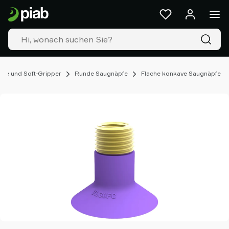
Produkte
&
Lösungen
Industrien
Unsere
Technologien
fe und Soft-Gripper
Runde Saugnäpfe
Flache konkave Saugnäpfe
Ressourcen
Über
Piab
Piab
Group
Kontakt
Support
Partner
Netzwerk
Old
shop