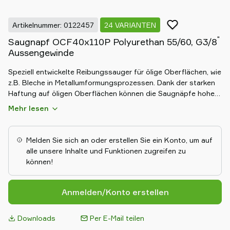
Artikelnummer: 0122457
24 VARIANTEN
"
Saugnapf OCF40x110P Polyurethan 55/60, G3/8
Aussengewinde
Speziell entwickelte Reibungssauger für ölige Oberflächen, wie
z.B. Bleche in Metallumformungsprozessen. Dank der starken
Haftung auf öligen Oberflächen können die Saugnäpfe hohen
Scherkräften standhalten, typischerweise 2-4 mal mehr als
Mehr lesen
entsprechende herkömmliche Saugnäpfe. Das OCF-P-
Konstruktion eignet sich für längliche Objekte mit leicht
gewölbten und flachen Oberflächen, wie sie beispielsweise bei
Melden Sie sich an oder erstellen Sie ein Konto, um auf
Karosserieteilen in der Automobilindustrie vorkommen. Die
alle unsere Inhalte und Funktionen zugreifen zu
Saugnäpfe haben Abstützrippen, die ein Verformen von
können!
dünnen Objekten verhindern. DURAFLEX®-Saugnäpfe werden
aus einem speziell entwickelten Material hergestellt, das die
Elastizität von Gummi und die Verschleißfestigkeit von
Anmelden/Konto erstellen
Polyurethan vereint. Dieses Material hinterlässt keine Spuren
auf den gehandhabten Objekten.
Downloads
Per E-Mail teilen