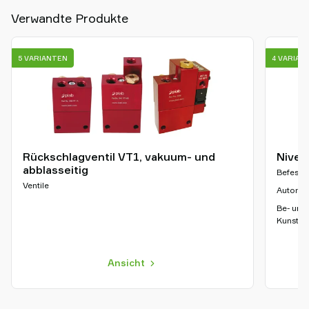
Verwandte Produkte
5 VARIANTEN
4 VARIAN
Rückschlagventil VT1, vakuum- und
Nivea
abblasseitig
Befesti
Ventile
Automob
Be- und
Kunststo
Ansicht