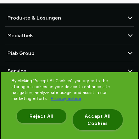
Produkte & Lösungen
Vakuumpumpen und Ejektoren
Mediathek
Saugnäpfe und Soft-Gripper
Komponenten des Robot End Of Arm Tooling (EOAT)
CAD Center
Piab Group
Roboter- und Cobot-Greiflösungen
Produktkonfigurator
System- und Lösungszubehör
Allgemeine Verkaufsbedingungen
Über Piab
Vakuumförderer für Pulver und Schüttgut
Service
Datenschutzrichtlinie
Globale Organisation
Verhaltenskodex
By clicking “Accept All Cookies”, you agree to the
Kontakt
storing of cookies on your device to enhance site
Neuheiten
Partner Netzwerk
navigation, analyze site usage, and assist in our
Karrieren
Auswahlhilfe
marketing efforts.
Privacy notice
Schulung / Online Training
Reject All
Accept All
Cookies