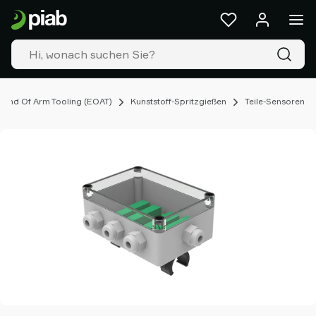
Produkte
&
Lösungen
Industrien
Unsere
Technologien
End Of Arm Tooling (EOAT)
Kunststoff-Spritzgießen
Teile-Sensoren
Ressourcen
Über
Piab
Piab
Group
Kontakt
Support
Partner
Netzwerk
Old
shop