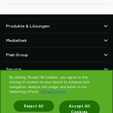
Produkte & Lösungen
Vakuumpumpen und Ejektoren
Mediathek
Saugnäpfe und Soft-Gripper
Komponenten des Robot End Of Arm Tooling (EOAT)
CAD Center
Piab Group
Roboter- und Cobot-Greiflösungen
Produktkonfigurator
System- und Lösungszubehör
Allgemeine Verkaufsbedingungen
Über Piab
Vakuumförderer für Pulver und Schüttgut
Service
Datenschutzrichtlinie
Globale Organisation
Verhaltenskodex
By clicking “Accept All Cookies”, you agree to the
Kontakt
storing of cookies on your device to enhance site
Neuheiten
Partner Netzwerk
navigation, analyze site usage, and assist in our
Karrieren
Auswahlhilfe
marketing efforts.
Privacy notice
Schulung / Online Training
Reject All
Accept All
Cookies