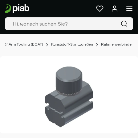
Produkte
&
Lösungen
Industrien
Unsere
Technologien
 Of Arm Tooling (EOAT)
Kunststoff-Spritzgießen
Rahmenverbinder
Ressourcen
Über
Piab
Piab
Group
Kontakt
Support
Partner
Netzwerk
Old
shop