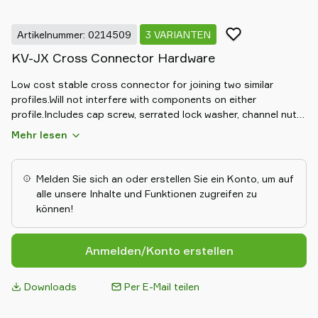
Artikelnummer: 0214509
3 VARIANTEN
KV-JX Cross Connector Hardware
Low cost stable cross connector for joining two similar
profiles.Will not interfere with components on either
profile.Includes cap screw, serrated lock washer, channel nut
with through hole.Drilling of one profile is required with our
Mehr lesen
STB step drill.Use with L-Type profile, X-Type profile or JX-
Type profile.
Melden Sie sich an oder erstellen Sie ein Konto, um auf
alle unsere Inhalte und Funktionen zugreifen zu
können!
Anmelden/Konto erstellen
Downloads
Per E-Mail teilen