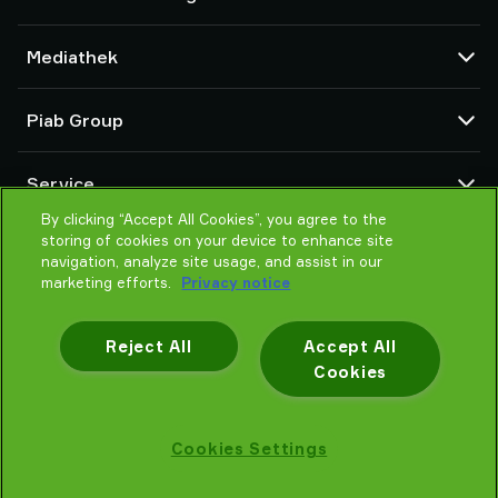
Vakuumpumpen und Ejektoren
Mediathek
Saugnäpfe und Soft-Gripper
Komponenten des Robot End Of Arm Tooling (EOAT)
CAD Center
Piab Group
Roboter- und Cobot-Greiflösungen
Produktkonfigurator
System- und Lösungszubehör
Allgemeine Verkaufsbedingungen
Über Piab
Vakuumförderer für Pulver und Schüttgut
Service
Datenschutzrichtlinie
Globale Organisation
Verhaltenskodex
By clicking “Accept All Cookies”, you agree to the
Kontakt
storing of cookies on your device to enhance site
Neuheiten
Partner Netzwerk
navigation, analyze site usage, and assist in our
Karrieren
Auswahlhilfe
marketing efforts.
Privacy notice
Schulung / Online Training
Reject All
Accept All
Cookies
Datenschutzhinweis
Cookies Settings
Piab AB © 2026