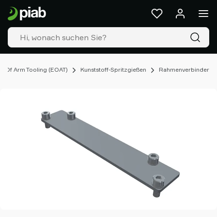
Produkte
&
Lösungen
Industrien
Unsere
Technologien
 Of Arm Tooling (EOAT)
Kunststoff-Spritzgießen
Rahmenverbinder
Ressourcen
Über
Piab
Piab
Group
Kontakt
Support
Partner
Netzwerk
Old
shop