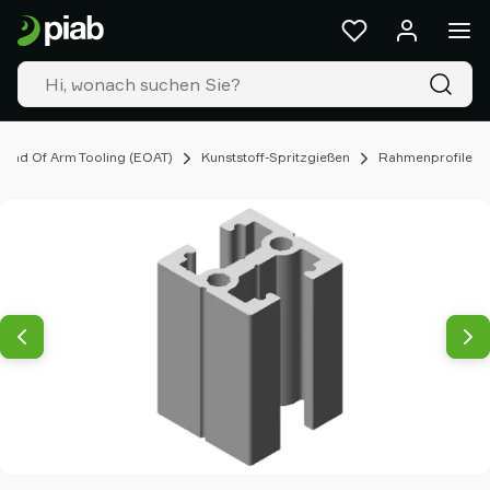
Produkte
&
Lösungen
Industrien
Unsere
Technologien
End Of Arm Tooling (EOAT)
Kunststoff-Spritzgießen
Rahmenprofile
Ressourcen
Über
Piab
Piab
Group
Kontakt
Support
Partner
Netzwerk
Old
shop