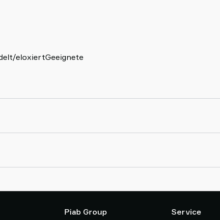
delt/eloxiertGeeignete
Piab Group
Service