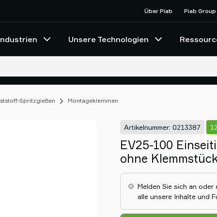
Über Piab
Piab Group
Industrien
Unsere Technologien
Ressourc
ststoff-Spritzgießen
Montageklemmen
Artikelnummer: 0213387
1
EV25-100 Einseit
ohne Klemmstüc
Melden Sie sich an oder 
alle unsere Inhalte und 