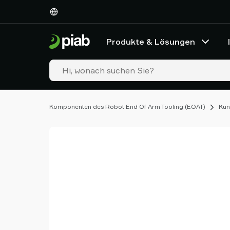
Produkte
&
Lösungen
Produkte & Lösungen
Industrien
Unsere
Technologien
Ressourcen
Über
Komponenten des Robot End Of Arm Tooling (EOAT)
Kun
Piab
Piab
Group
Kontakt
Support
Partner
Netzwerk
Old
shop