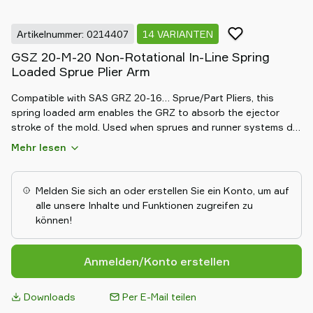
Artikelnummer: 0214407
14 VARIANTEN
GSZ 20-M-20 Non-Rotational In-Line Spring
Loaded Sprue Plier Arm
Compatible with SAS GRZ 20-16… Sprue/Part Pliers, this
spring loaded arm enables the GRZ to absorb the ejector
stroke of the mold. Used when sprues and runner systems do
not stay on the ejector pins after ejection from the
Mehr lesen
mold.Inline non-rotational spring arm for GRZ 20-16… Part /
Sprue Pliers.End ported for quick- touch pneumatic hose
connectors.
Melden Sie sich an oder erstellen Sie ein Konto, um auf
alle unsere Inhalte und Funktionen zugreifen zu
können!
Anmelden/Konto erstellen
Downloads
Per E-Mail teilen