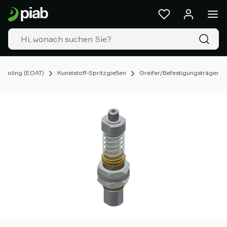
Produkte
&
Lösungen
Industrien
Unsere
Technologien
Tooling (EOAT)
Kunststoff-Spritzgießen
Greifer/Befestigungsträger
Ressourcen
Über
Piab
Piab
Group
Kontakt
Support
Partner
Netzwerk
Old
shop