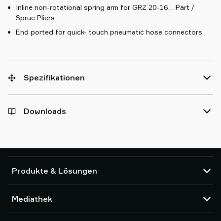
Inline non-rotational spring arm for GRZ 20-16… Part /
Sprue Pliers.
End ported for quick- touch pneumatic hose connectors.
Spezifikationen
Downloads
Produkte & Lösungen
Vakuumpumpen und Ejektoren
Mediathek
Saugnäpfe und Soft-Gripper
Komponenten des Robot End Of Arm Tooling (EOAT)
CAD Center