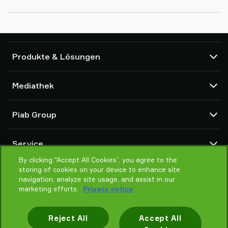
Produkte & Lösungen
Vakuumpumpen und Ejektoren
Mediathek
Saugnäpfe und Soft-Gripper
Komponenten des Robot End Of Arm Tooling (EOAT)
CAD Center
Piab Group
Roboter- und Cobot-Greiflösungen
Produktkonfigurator
System- und Lösungszubehör
Allgemeine Verkaufsbedingungen
Über Piab
Vakuumförderer für Pulver und Schüttgut
Service
Datenschutzrichtlinie
Globale Organisation
Verhaltenskodex
By clicking “Accept All Cookies”, you agree to the
Kontakt
storing of cookies on your device to enhance site
Neuheiten
Partner Netzwerk
navigation, analyze site usage, and assist in our
Karrieren
Auswahlhilfe
marketing efforts.
Privacy notice
Schulung / Online Training
Reject All
Accept All