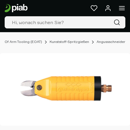
Produkte
&
Lösungen
Industrien
Unsere
Technologien
d Of Arm Tooling (EOAT)
Kunststoff-Spritzgießen
Angussschneider
Ressourcen
Über
Piab
Piab
Group
Kontakt
Support
Partner
Netzwerk
Old
shop